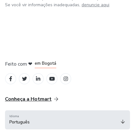
Se você vir informações inadequadas,
denuncie aqui
em Amsterdam
em Madrid
em Bogotá
Feito com
❤
em Belo Horizonte
na Cidade do México
Conheça a Hotmart
Idioma
Português