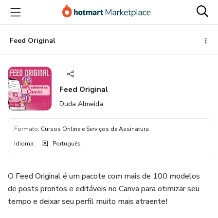
Ir
Ir
Ir
para
para
para
o
o
o
conteúdo
pagamento
rodapé
Feed Original
principal
Feed Original
Duda Almeida
Formato
:
Cursos Online e Serviços de Assinatura
Idioma
:
Português
O Feed Original é um pacote com mais de 100 modelos
de posts prontos e editáveis no Canva para otimizar seu
tempo e deixar seu perfil muito mais atraente!