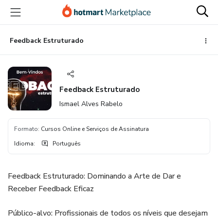
Ir
Ir
Ir
para
para
para
o
o
o
conteúdo
pagamento
rodapé
Feedback Estruturado
principal
Feedback Estruturado
Ismael Alves Rabelo
Formato
:
Cursos Online e Serviços de Assinatura
Idioma
:
Português
Feedback Estruturado: Dominando a Arte de Dar e
Receber Feedback Eficaz
Público-alvo: Profissionais de todos os níveis que desejam