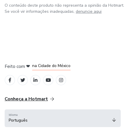
O conteúdo deste produto não representa a opinião da Hotmart.
Se você vir informações inadequadas,
denuncie aqui
em Bogotá
em Amsterdam
em Madrid
na Cidade do México
Feito com
❤
em Belo Horizonte
Conheça a Hotmart
Idioma
Português