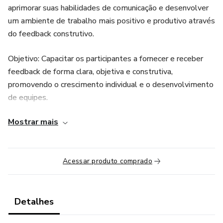
aprimorar suas habilidades de comunicação e desenvolver
um ambiente de trabalho mais positivo e produtivo através
do feedback construtivo.
Objetivo: Capacitar os participantes a fornecer e receber
feedback de forma clara, objetiva e construtiva,
promovendo o crescimento individual e o desenvolvimento
de equipes.
Mostrar mais
Metodologia:
Abordagem prática e interativa: O curso combina teoria e
prática, com exercícios, dinâmicas em grupo e estudos de
Acessar produto comprado
caso para aplicar os conceitos aprendidos em situações
reais.
Detalhes
Recursos didáticos inovadores: Utilização de ferramentas