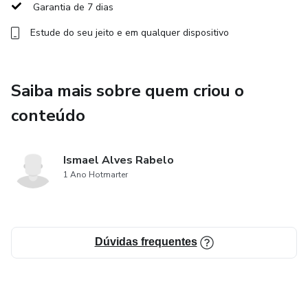
digitais, vídeos e apresentações visuais para tornar o
Garantia de 7 dias
aprendizado mais dinâmico e engajador.
Estude do seu jeito e em qualquer dispositivo
Compartilhamento de experiências: Os participantes terão
a oportunidade de compartilhar suas experiências, desafios
Saiba mais sobre quem criou o
e soluções em relação ao feedback, enriquecendo o
aprendizado mútuo.
conteúdo
Ismael Alves Rabelo
1 Ano Hotmarter
Dúvidas frequentes