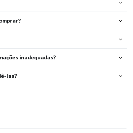
comprar?
rmações inadequadas?
ê-las?