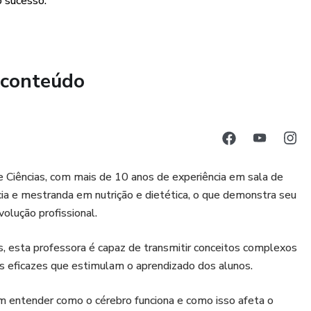
o sucesso.
 conteúdo
os ajudam a enfrentar desafios ambientais reais, como a
e o uso eficiente de recursos.
 dedicado para garantir que você tenha sucesso na
e Ciências, com mais de 10 anos de experiência em sala de
ia e mestranda em nutrição e dietética, o que demonstra seu
lução profissional.
, esta professora é capaz de transmitir conceitos complexos
 ganhar prêmios nas feiras de ciências, melhorar a
os eficazes que estimulam o aprendizado dos alunos.
riar um impacto positivo em sua comunidade.
m entender como o cérebro funciona e como isso afeta o
ntável