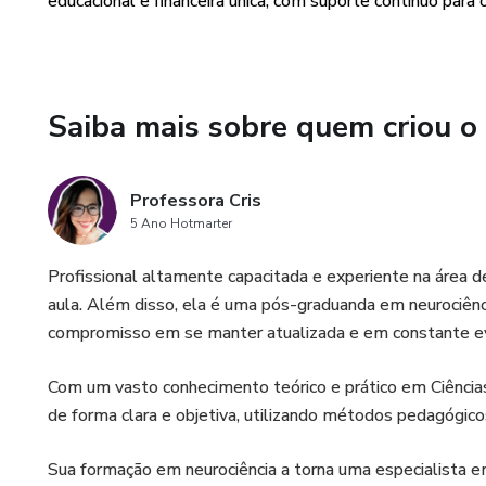
educacional e financeira única, com suporte contínuo para 
aprendizado prático.
Sustentabilidade em Ação
Saiba mais sobre quem criou o
Destacamos como esses projet
redução de resíduos plásticos 
Professora Cris
Suporte Excepcional
5 Ano Hotmarter
Oferecemos suporte ao cliente
Profissional altamente capacitada e experiente na área d
implementação dos projetos.
aula. Além disso, ela é uma pós-graduanda em neurociênc
compromisso em se manter atualizada e em constante evo
Resultados Visíveis
Com um vasto conhecimento teórico e prático em Ciências
Os projetos têm potencial para
de forma clara e objetiva, utilizando métodos pedagógic
conscientização ambiental e c
Sua formação em neurociência a torna uma especialista e
Aproveite a Tendência Suste