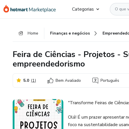
Ir
Ir
Ir
Categorias
para
para
para
o
o
o
conteúdo
pagamento
rodapé
Home
Finanças e negócios
Empreendedo
principal
Feira de Ciências - Projetos - 
empreendedorismo
5.0
(
1
)
Bem Avaliado
Português
"Transforme Feiras de Ciênci
Olá! É um prazer apresentar n
foco na sustentabilidade usan