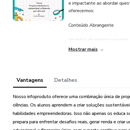
e impactante ao abordar ques
oferecemos:
Conteúdo Abrangente
Modelos de projetos prontos 
Mostrar mais
Variedade de Projetos
Oferecemos projetos versáteis
todos utilizando garrafas PET 
Vantagens
Detalhes
Acessível e Educativo
Nosso infoproduto oferece uma combinação única de proj
ciências. Os alunos aprendem a criar soluções sustentá
Nosso projeto é aplicável ace
até ensino médio.
habilidades empreendedoras. Isso não apenas os educa s
prepara para enfrentar desafios reais, gerar renda e cria
É uma excelente ferramenta p