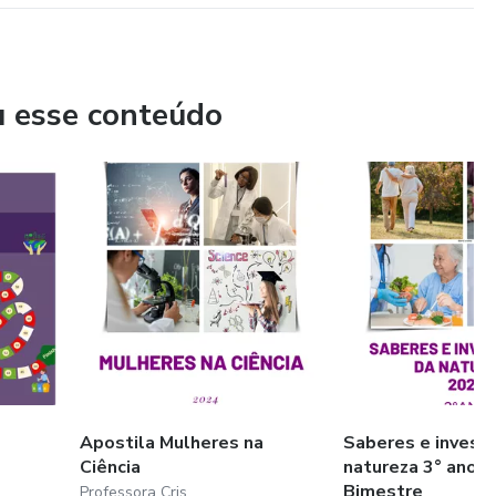
olvam um espírito empreendedor.
u esse conteúdo
Apostila Mulheres na
Saberes e invest
Ciência
natureza 3° ano - 
Bimestre
Professora Cris