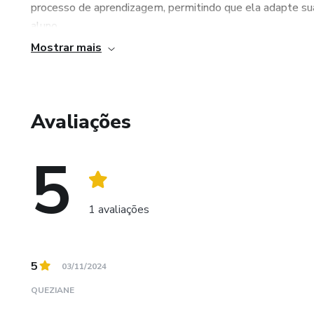
processo de aprendizagem, permitindo que ela adapte sua
aluno.
A sustentabilidade é uma tend
Mostrar mais
você atrai um público engajado
Já a sua especialização em nutrição e dietética a permit
alimentação e bem-estar, tornando suas aulas ainda mais
Projeto e Empreendedorismo 
Com os materiais criados por essa professora, os aluno
Avaliações
Nossa proposta não se limita
abordagem interdisciplinar e atualizada, que contribuirá
transformá-los em oportunid
5
Desenvolvimento de Habilid
1 avaliações
Ensinamos como os alunos po
de plano de negócios, marketi
Potencial de Lucro
5
03/11/2024
QUEZIANE
Mostramos como os projetos p