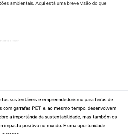
tões ambientais. Aqui está uma breve visão do que
para usar.
 que envolvem hortas verticais, luminárias entre outros,
de forma criativa.
etos sustentáveis e empreendedorismo para feiras de
veis com garrafas PET e, ao mesmo tempo, desenvolvem
ssível a todos os níveis de conhecimento, desde fundamental
obre a importância da sustentabilidade, mas também os
r um impacto positivo no mundo. É uma oportunidade
ara a educação ambiental, envolvendo alunos em