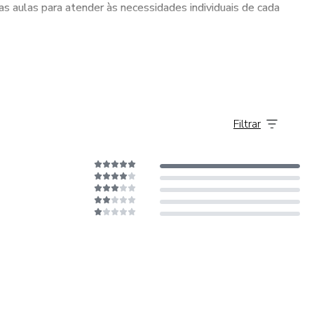
s aulas para atender às necessidades individuais de cada
ência global. Ao oferecer projetos alinhados a esse tema,
.
e abordar temas relevantes e atuais em Ciências, como saúde,
 relevantes e conectadas com a vida real dos alunos.
Juntos
s têm a garantia de uma aprendizagem de qualidade, com uma
 apenas a projetos sustentáveis, mas também ensina como
Filtrar
 para o desenvolvimento acadêmico e pessoal de cada um.
ades empreendedoras.
ades Empreendedoras
dem desenvolver habilidades empreendedoras, como criação
ng e gestão de recursos.
odem ser comercializados e vendidos, permitindo que os