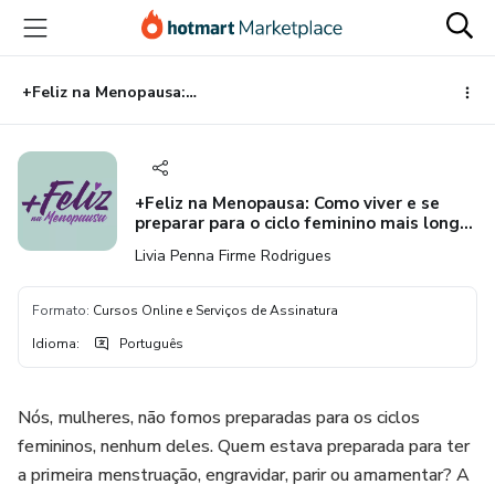
Ir
Ir
Ir
para
para
para
o
o
o
conteúdo
pagamento
rodapé
+Feliz na Menopausa: Como viver e se preparar para o ciclo feminino mais longo de sua vida
principal
+Feliz na Menopausa: Como viver e se
preparar para o ciclo feminino mais longo
de sua vida
Livia Penna Firme Rodrigues
Formato
:
Cursos Online e Serviços de Assinatura
Idioma
:
Português
Nós, mulheres, não fomos preparadas para os ciclos
femininos, nenhum deles. Quem estava preparada para ter
a primeira menstruação, engravidar, parir ou amamentar? A