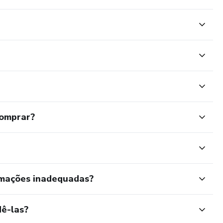
comprar?
rmações inadequadas?
ê-las?