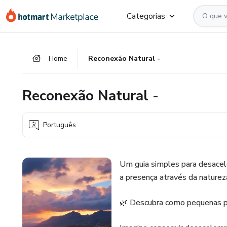
Ir
Ir
Ir
Categorias
para
para
para
o
o
o
conteúdo
pagamento
rodapé
Home
Reconexão Natural -
principal
Reconexão Natural -
Português
Um guia simples para desacele
a presença através da naturez
🌿 Descubra como pequenas pa