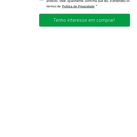
produto. Você, igualmente, confirma que leu, e entendeu os
*
termos da
Política de Privacidade
Tenho interesse em comprar!