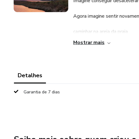
Imagine conseguir desacelera
Agora imagine sentir novamen
caminhar na areia da praia
Mostrar mais
observar uma paisagem
tomar um café com presença
Detalhes
sentir o vento e o silêncio da 
Garantia de 7 dias
No Ebook Reconexão Natural, 
trazer mais leveza para o seu d
Mesmo que você viva na correr