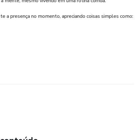
r a mente, mesmo vivendo em uma rotina corrida.
te a presença no momento, apreciando coisas simples como:
natureza
você vai descobrir como pequenas práticas simples podem
ia a dia.
ia da vida urbana.