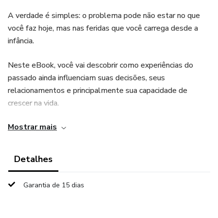
A verdade é simples: o problema pode não estar no que
você faz hoje, mas nas feridas que você carrega desde a
infância.
Neste eBook, você vai descobrir como experiências do
passado ainda influenciam suas decisões, seus
relacionamentos e principalmente sua capacidade de
crescer na vida.
Mostrar mais
Aqui você não vai encontrar teoria vazia.
Você vai aprender, na prática:
Detalhes
✔ Como identificar as feridas emocionais que estão te
Garantia de 15 dias
sabotando
✔ Por que você procrastina, se autossabota ou tem medo