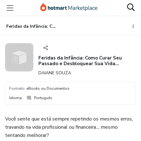
Ir
Ir
Ir
para
para
para
o
o
o
conteúdo
pagamento
rodapé
Feridas da Infância: Como Curar Seu Passado e Desbloquear Sua Vida Financeira e Emocional
principal
Feridas da Infância: Como Curar Seu
Passado e Desbloquear Sua Vida
Financeira e Emocional
DAIANE SOUZA
Formato
:
eBooks ou Documentos
Idioma
:
Português
Você sente que está sempre repetindo os mesmos erros,
travando na vida profissional ou financeira… mesmo
tentando melhorar?