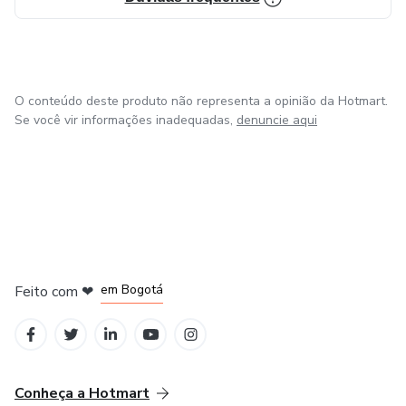
O conteúdo deste produto não representa a opinião da Hotmart.
Se você vir informações inadequadas,
denuncie aqui
em Amsterdam
em Madrid
em Bogotá
Feito com
❤
em Belo Horizonte
na Cidade do México
Conheça a Hotmart