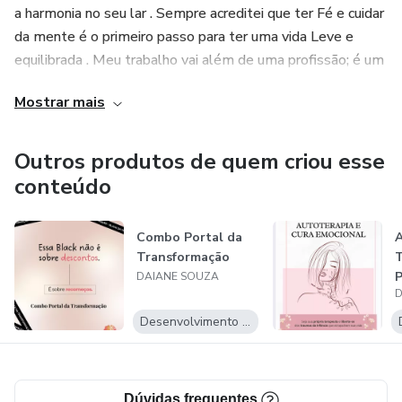
a harmonia no seu lar . Sempre acreditei que ter Fé e cuidar
Mas pode mudar completamente o que isso significa na
da mente é o primeiro passo para ter uma vida Leve e
sua vida a partir de agora.
equilibrada . Meu trabalho vai além de uma profissão; é um
propósito divino, onde testemunho diariamente as
Mostrar mais
transformações incríveis de meus clientes ,com Deus em
primeiro lugar e a TRG,vamos juntos transformar a sua
história .
Outros produtos de quem criou esse
conteúdo
Será um prazer fazer parte da sua jornada!!
Combo Portal da
Transformação
T
P
DAIANE SOUZA
D
P
s
Desenvolvimento Pessoal
Dúvidas frequentes