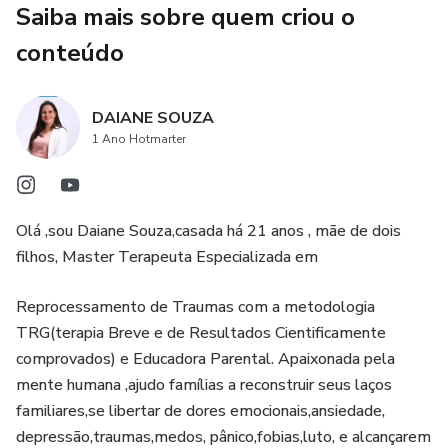
Saiba mais sobre quem criou o
de crescer
conteúdo
✔ Como suas crenças sobre dinheiro foram criadas (e como
mudar isso)
DAIANE SOUZA
✔ Técnicas simples para ressignificar traumas e criar uma
1 Ano Hotmarter
nova mentalidade
✔ Exercícios guiados para aplicar no seu dia a dia
Olá ,sou Daiane Souza,casada há 21 anos , mãe de dois
filhos, Master Terapeuta Especializada em
Esse não é só um livro… é um processo de transformação.
Reprocessamento de Traumas com a metodologia
Se você quer parar de viver presa ao passado, destravar
TRG(terapia Breve e de Resultados Cientificamente
sua vida e finalmente começar a avançar de verdade —
comprovados) e Educadora Parental. Apaixonada pela
esse conteúdo é pra você.
mente humana ,ajudo famílias a reconstruir seus laços
familiares,se libertar de dores emocionais,ansiedade,
Você não pode mudar o que aconteceu.
depressão,traumas,medos, pânico,fobias,luto, e alcançarem