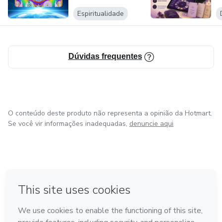
VIDA
Espiritualidade
Dúvidas frequentes
O conteúdo deste produto não representa a opinião da Hotmart.
Se você vir informações inadequadas,
denuncie aqui
em Bogotá
em Amsterdam
em Madrid
na Cidade do México
Feito com
❤