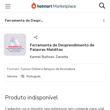
Ir
Ir
Ir
para
para
para
o
o
o
conteúdo
pagamento
rodapé
Ferramenta de Desprendimento de Palavras Malditas
principal
Ferramenta de Desprendimento de
Palavras Malditas
Karmel Bulhoes Zanatta
Formato
:
Cursos Online e Serviços de Assinatura
Idioma
:
Português
Produto indisponível
Cadastre-se e mostre seu interesse em comprar para o(a)