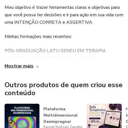
Meu objetivo é trazer ferramentas claras e objetivas para
que você possa ter decisões e ir para ação em sua vida com
uma INTENÇÃO CORRETA e ASSERTIVA
Minhas formações mais recentes:
PÓS-GRADUAÇÃO LATU SENSU EM TERAPIA
COGNITIVO COMPORTAMENTAL DE ALTA
PERFORMANCE
Mostrar mais
PÓS-GRADUAÇÃO LATU SENSU EM TERAPIA
Outros produtos de quem criou esse
CONSTELAÇÃO FAMILIAR SISTÊMICA
conteúdo
PÓS-GRADUAÇÃO LATU SENSU EM INTELIGÊNCIA
EMOCIONAL E HUMANIZAÇÃO EM SAÚDE
Plataforma
H
Multidimensional
J
Desimpregnar
FORMAÇÃO EM LOGOTERAPIA - O SENTIDO PARA
Karmel Bulhoes Zanatta
K