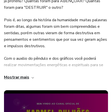
já proferiu? Quantas foram para ABENÇOAR? Quantas
foram para "DESTRUIR" o outro?
Pois é, ao longo da história da humanidade muitas palavras
foram ditas, algumas foram sim bem compreendidas e
sentidas, porém outras vieram de forma destrutiva em
pensamentos e sentimentos que por sua vez geram ações
e impulsos destrutivos.
Com o auxilio do pêndulo e dos gráficos você poderá
realizar movimentações energéticas e espirituais para se
desprender desses registros que possam estar
Mostrar mais
armazenados em algum nível de seus registros.