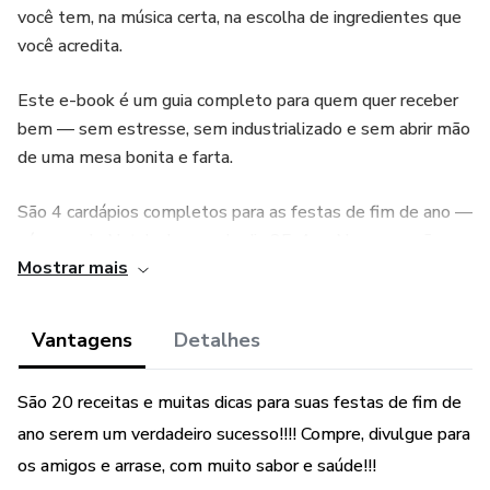
você tem, na música certa, na escolha de ingredientes que
você acredita.
Este e-book é um guia completo para quem quer receber
bem — sem estresse, sem industrializado e sem abrir mão
de uma mesa bonita e farta.
São 4 cardápios completos para as festas de fim de ano —
véspera de Natal, almoço do dia 25, Ano Novo e opção
Mostrar mais
vegetariana — com todas as receitas detalhadas e uma
visão honesta sobre cada escolha: por que o peru
“bombado” ficou de fora, como montar uma mesa com
Vantagens
Detalhes
personalidade sem gastar muito, e como fazer tudo com
antecedência para curtir a festa junto com seus convidados.
São 20 receitas e muitas dicas para suas festas de fim de
ano serem um verdadeiro sucesso!!!! Compre, divulgue para
O que você encontra:
os amigos e arrase, com muito sabor e saúde!!!