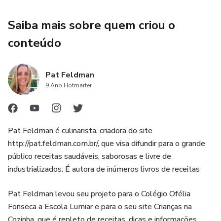
• 4 cardápios completos para Natal, Ano Novo e opção
vegetariana
Saiba mais sobre quem criou o
• 20 receitas — de espetinho caprese ao pesto a
conteúdo
roastbeef de filé ao vinho tinto com cebolinhas
Pat Feldman
• Dicas de montagem de mesa, decoração e ambiente
9 Ano Hotmarter
• Orientações de preparo antecipado para você não ficar
presa na cozinha
Pat Feldman é culinarista, criadora do site
Para quem quer dar às pessoas que ama uma festa de
http://pat.feldman.com.br/, que visa difundir para o grande
verdade — gostosa, bonita e feita com comida de verdade.
público receitas saudáveis, saborosas e livre de
industrializados. É autora de inúmeros livros de receitas
Pat Feldman levou seu projeto para o Colégio Ofélia
Fonseca a Escola Lumiar e para o seu site Crianças na
Cozinha, que é repleto de receitas, dicas e informações