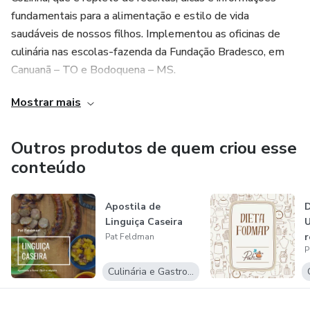
fundamentais para a alimentação e estilo de vida
saudáveis de nossos filhos. Implementou as oficinas de
culinária nas escolas-fazenda da Fundação Bradesco, em
Canuanã – TO e Bodoquena – MS.
Mostrar mais
Idealizadora e curadora do evento The Bazaar Food, feira
gastronômica periódica que reúne pequenos produtores de
comida artesanal feita com arte.
Outros produtos de quem criou esse
conteúdo
Autora de inúmeros e-books e livros impressos de muito
sucesso na área culinária.
Apostila de
Linguiça Caseira
U
Engenheira Têxtil de formação e mãe dedicada, Pat
r
Pat Feldman
Feldman é uma pesquisadora incansável na área de
P
nutrição e gastronomia de verdade, baseada em alimentos
Culinária e Gastronomia
frescos não industrializados.