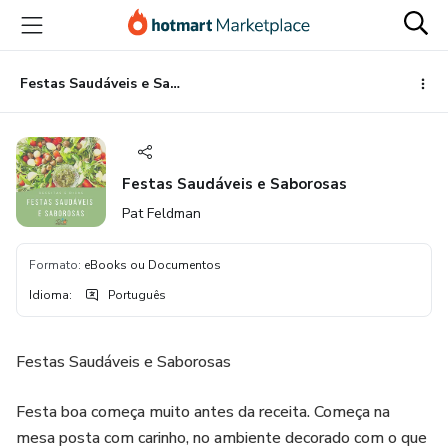
Ir
Ir
Ir
para
para
para
o
o
o
conteúdo
pagamento
rodapé
Festas Saudáveis e Saborosas
principal
Festas Saudáveis e Saborosas
Pat Feldman
Formato
:
eBooks ou Documentos
Idioma
:
Português
Festas Saudáveis e Saborosas
Festa boa começa muito antes da receita. Começa na
mesa posta com carinho, no ambiente decorado com o que