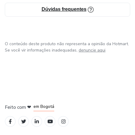
Pat Feldman mora em São Paulo com seu marido e filhos.
Dúvidas frequentes
O conteúdo deste produto não representa a opinião da Hotmart.
Se você vir informações inadequadas,
denuncie aqui
em Amsterdam
em Madrid
em Bogotá
Feito com
❤
em Belo Horizonte
na Cidade do México