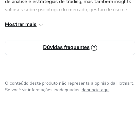
de análise e estratégias de trading, mas também insights
valiosos sobre psicologia do mercado, gestão de risco e
como construir uma carreira sustentável como trader. Meu
Mostrar mais
objetivo é capacitar você a tomar decisões informadas e
confiantes no mundo do trading, independentemente do
seu nível de experiência atual.
Dúvidas frequentes
Junte-se a mim nesta jornada emocionante e vamos
explorar juntos o vasto potencial dos mercados financeiros.
Vamos transformar seu interesse em trading em
habilidades sólidas e resultados consistentes. Estou
O conteúdo deste produto não representa a opinião da Hotmart.
animado para ajudá-lo a alcançar seus objetivos como
Se você vir informações inadequadas,
denuncie aqui
trader!