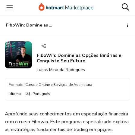
Ir
Ir
Ir
para
para
para
o
o
o
conteúdo
pagamento
rodapé
FiboWin: Domine as Opções Binárias e Conquiste Seu Futuro
principal
FiboWin: Domine as Opções Binárias e
Conquiste Seu Futuro
Lucas Miranda Rodrigues
Formato
:
Cursos Online e Serviços de Assinatura
Idioma
:
Português
Aprofunde seus conhecimentos em especulação financeira
com o curso Fibowin. Este programa especializado explora
as estratégias fundamentais de trading em opções