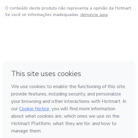
O conteúdo deste produto não representa a opinião da Hotmart.
Se você vir informações inadequadas,
denuncie aqui
em Amsterdam
em Madrid
em Bogotá
Feito com
❤
em Belo Horizonte
na Cidade do México
Conheça a Hotmart
Idioma
Português