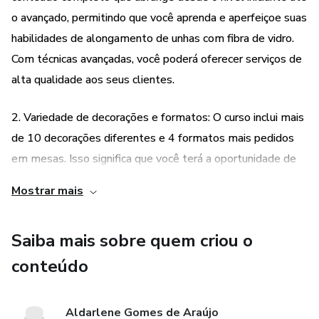
o avançado, permitindo que você aprenda e aperfeiçoe suas
habilidades de alongamento de unhas com fibra de vidro.
Com técnicas avançadas, você poderá oferecer serviços de
alta qualidade aos seus clientes.
2. Variedade de decorações e formatos: O curso inclui mais
de 10 decorações diferentes e 4 formatos mais pedidos
em mesas. Isso significa que você terá a oportunidade de
aprender a criar diferentes estilos e designs de unhas,
Mostrar mais
permitindo que você atenda às preferências e demandas
variadas dos seus clientes. Com essa variedade, você
Saiba mais sobre quem criou o
poderá se destacar no mercado e oferecer opções
personalizadas aos seus clientes.
conteúdo
3. Torne-se um profissional de excelência: Além de ensinar
Aldarlene Gomes de Araújo