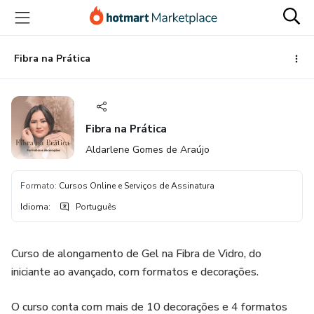
Ir
Ir
Ir
para
para
para
o
o
o
conteúdo
pagamento
rodapé
Fibra na Prática
principal
Fibra na Prática
Aldarlene Gomes de Araújo
Formato
:
Cursos Online e Serviços de Assinatura
Idioma
:
Português
Curso de alongamento de Gel na Fibra de Vidro, do
iniciante ao avançado, com formatos e decorações.
O curso conta com mais de 10 decorações e 4 formatos