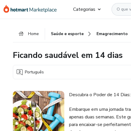
Ir
Ir
Ir
Categorias
para
para
para
o
o
o
conteúdo
pagamento
rodapé
Home
Saúde e esporte
Emagrecimento
principal
Ficando saudável em 14 dias
Português
Descubra o Poder de 14 Dias:
Embarque em uma jornada tra
apenas duas semanas. Este gu
para encaixar-se perfeitament