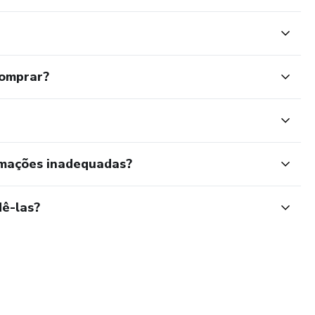
comprar?
rmações inadequadas?
ê-las?