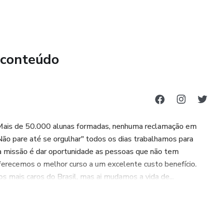
 conteúdo
Mais de 50.000 alunas formadas, nenhuma reclamação em
ão pare até se orgulhar" todos os dias trabalhamos para
ssa missão é dar oportunidade as pessoas que não tem
erecemos o melhor curso a um excelente custo benefício.
s mais caros do Brasil, mas ai mudamos a vida de...