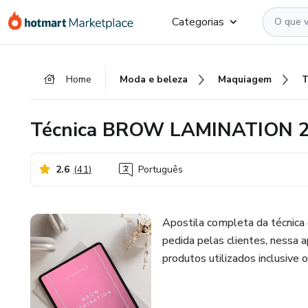
Ir
Ir
Ir
Categorias
para
para
para
o
o
o
conteúdo
pagamento
rodapé
Home
Moda e beleza
Maquiagem
principal
Técnica BROW LAMINATION 
2.6
(
41
)
Português
Apostila completa da técnica
pedida pelas clientes, nessa a
produtos utilizados inclusive