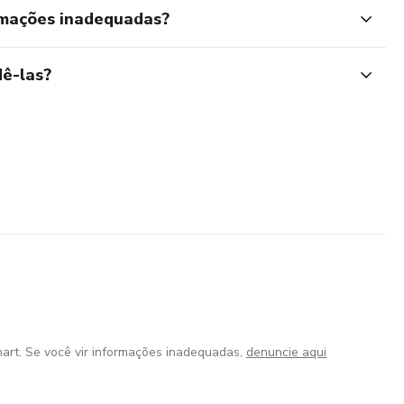
rmações inadequadas?
ê-las?
art. Se você vir informações inadequadas,
denuncie aqui