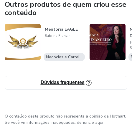
Outros produtos de quem criou esse
conteúdo
Mentoria EAGLE
M
D
Sabrina Franzin
F
S
Negócios e Carreira
Dúvidas frequentes
O conteúdo deste produto não representa a opinião da Hotmart.
Se você vir informações inadequadas,
denuncie aqui