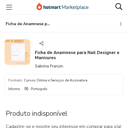
Ir
Ir
Ir
para
para
para
o
o
o
conteúdo
pagamento
rodapé
Ficha de Anamnese para Nail Designer e Manicures
principal
Ficha de Anamnese para Nail Designer e
Manicures
Sabrina Franzin
Formato
:
Cursos Online e Serviços de Assinatura
Idioma
:
Português
Produto indisponível
Cadastre-se e mostre seu interesse em comprar para o(a)