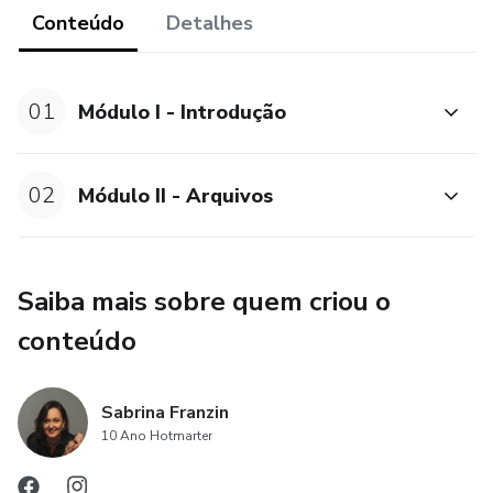
Antenadas com o que tem de mais novo na área de
Conteúdo
Detalhes
atendimento ao cliente.
***Lembrando que este arquivo é de acompanhamento de
01
Módulo I - Introdução
seus atendimentos e não é garantia de saúde nem de
qualidade nos atendimentos da sua cliente.
02
Módulo II - Arquivos
Saiba mais sobre quem criou o
conteúdo
Sabrina Franzin
10 Ano Hotmarter