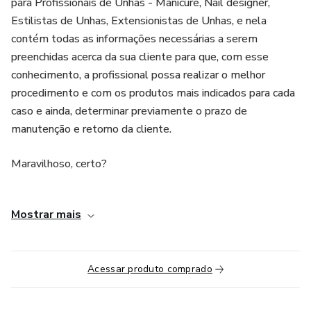
para Profissionais de Unhas - Manicure, Nail designer,
Estilistas de Unhas, Extensionistas de Unhas, e nela
contém todas as informações necessárias a serem
preenchidas acerca da sua cliente para que, com esse
conhecimento, a profissional possa realizar o melhor
procedimento e com os produtos mais indicados para cada
caso e ainda, determinar previamente o prazo de
manutenção e retorno da cliente.
Maravilhoso, certo?
Além de ser uma segurança para a profissional, a prática de
Mostrar mais
preenchimento da ficha de anamnese transmite uma
imagem de profissionalismo e autoridade para as clientes
e certamente, as clientes preferem ser atendidas por
Acessar produto comprado
alguém super qualificada.
Entre já para o time de Profissionais Qualificadas e