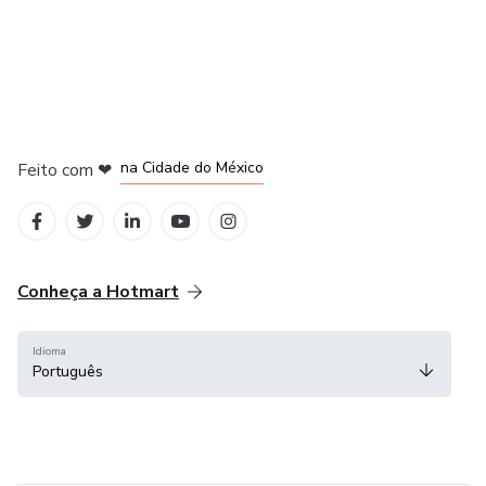
em Bogotá
em Amsterdam
em Madrid
na Cidade do México
Feito com
❤
em Belo Horizonte
Conheça a Hotmart
Idioma
Português