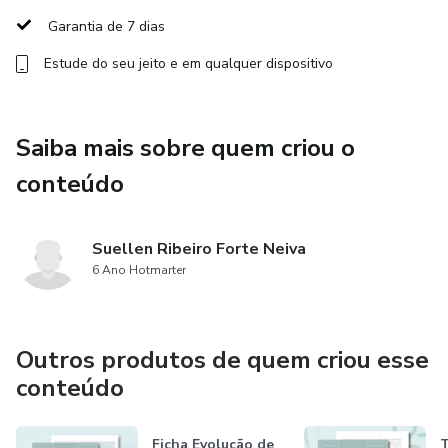
Campos essenciais para preenchimento: dados pessoais,
Garantia de 7 dias
contato, documentação, local do atendimento, queixa
Estude do seu jeito e em qualquer dispositivo
principal, diagnóstico, tipo e localização da lesão, entre
outros;
Saiba mais sobre quem criou o
Inclusão da cláusula de consentimento de dados conforme
a LGPD.
conteúdo
💡 Ideal para: enfermeiros, cuidadores, técnicos em
enfermagem, fisioterapeutas, terapeutas ocupacionais e
Suellen Ribeiro Forte Neiva
outros profissionais que realizam atendimento clínico ou
6 Ano Hotmarter
domiciliar.
✅ Padronize seus atendimentos
Outros produtos de quem criou esse
conteúdo
✅ Demonstre profissionalismo
Ficha Evolução de