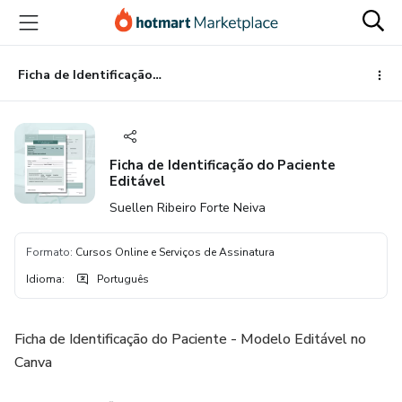
Ir
Ir
Ir
para
para
para
o
o
o
conteúdo
pagamento
rodapé
Ficha de Identificação do Paciente Editável
principal
Ficha de Identificação do Paciente
Editável
Suellen Ribeiro Forte Neiva
Formato
:
Cursos Online e Serviços de Assinatura
Idioma
:
Português
Ficha de Identificação do Paciente - Modelo Editável no
Canva