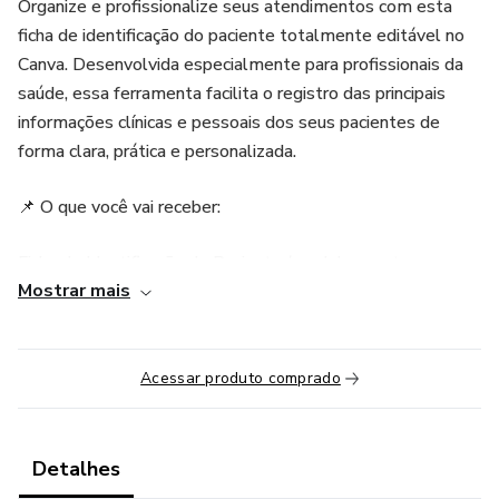
Organize e profissionalize seus atendimentos com esta
ficha de identificação do paciente totalmente editável no
Canva. Desenvolvida especialmente para profissionais da
saúde, essa ferramenta facilita o registro das principais
informações clínicas e pessoais dos seus pacientes de
forma clara, prática e personalizada.
📌 O que você vai receber:
Ficha de Identificação do Paciente (modelo pronto para
Mostrar mais
uso);
Layout moderno e funcional;
Acessar produto comprado
Totalmente editável no Canva: adicione sua logomarca,
mude cores, fontes e adapte conforme sua identidade
visual;
Detalhes