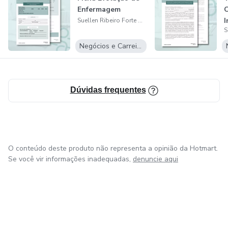
✅ Garanta mais segurança nos registros
Enfermagem
I
Suellen Ribeiro Forte Neiva
Comece agora a transformar a forma como você organiza
P
suas informações com um material que agrega valor e
C
Negócios e Carreira
confiança ao seu trabalho!
Dúvidas frequentes
O conteúdo deste produto não representa a opinião da Hotmart.
Se você vir informações inadequadas,
denuncie aqui