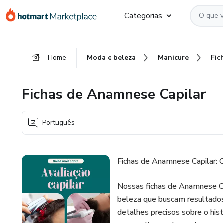
Ir
Ir
Ir
Categorias
para
para
para
o
o
o
conteúdo
pagamento
rodapé
Home
Moda e beleza
Manicure
principal
Fichas de Anamnese Capilar
Português
Fichas de Anamnese Capilar: 
Nossas fichas de Anamnese Cap
beleza que buscam resultados 
detalhes precisos sobre o histó