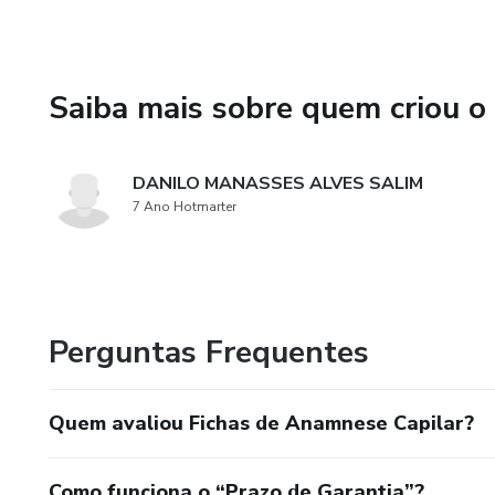
ser comprometida pela falta de
qualidade com nossas fichas
Saiba mais sobre quem criou o
DANILO MANASSES ALVES SALIM
7 Ano Hotmarter
Perguntas Frequentes
Quem avaliou Fichas de Anamnese Capilar?
Como funciona o “Prazo de Garantia”?