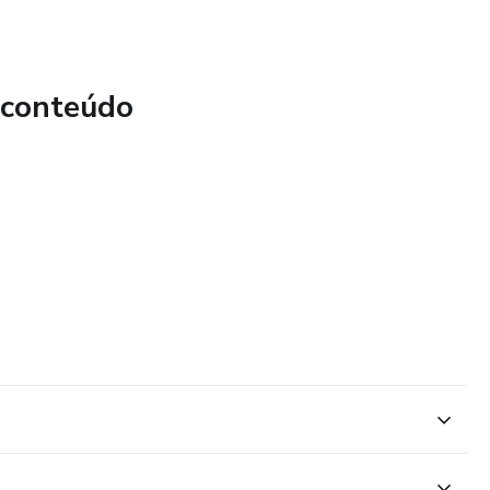
 informações. Invista na precisão, na personalização e na
 de Anamnese Capilar hoje mesmo.
 conteúdo