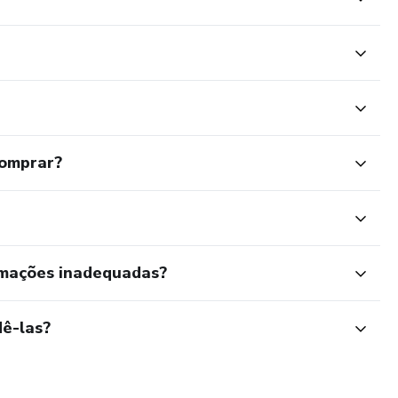
comprar?
rmações inadequadas?
ê-las?