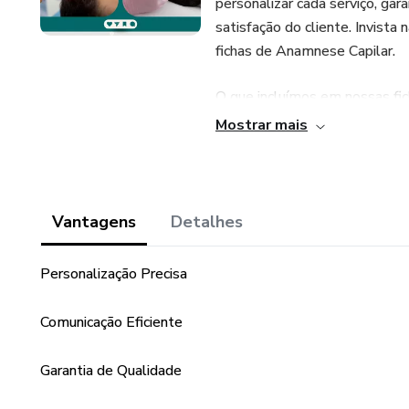
personalizar cada serviço, gar
satisfação do cliente. Invist
fichas de Anamnese Capilar.
O que incluímos em nossas fic
Mostrar mais
1- Detalhes pessoais do clie
2- Histórico capilar e de tra
Vantagens
Detalhes
3- Sensibilidades e alergias
Personalização Precisa
4- Objetivos e expectativas
Comunicação Eficiente
5- Recomendações personali
Garantia de Qualidade
Com nossas fichas de Anamnes
de seus clientes e elevar sua