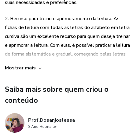
suas necessidades e preferências.
2. Recurso para treino e aprimoramento da leitura: As
fichas de leitura com todas as letras do alfabeto em letra
cursiva são um excelente recurso para quem deseja treinar
e aprimorar a leitura. Com elas, é possível praticar a leitura
de forma sistemática e gradual, começando pelas letras
individuais e avançando para palavras e frases mais
Mostrar mais
complexas.
Saiba mais sobre quem criou o
3. Facilidade de uso: O produto é de fácil utilização, sendo
acessível tanto para crianças em fase de alfabetização
conteúdo
quanto para adultos que desejam aprimorar suas
habilidades de leitura. As fichas de leitura são organizadas
Prof.Dosanjoslessa
de forma clara e intuitiva, facilitando o processo de
8 Ano Hotmarter
aprendizado e permitindo que o usuário acompanhe seu