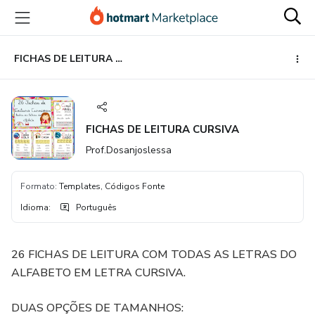
Ir
Ir
Ir
para
para
para
o
o
o
conteúdo
pagamento
rodapé
FICHAS DE LEITURA CURSIVA
principal
FICHAS DE LEITURA CURSIVA
Prof.Dosanjoslessa
Formato
:
Templates, Códigos Fonte
Idioma
:
Português
26 FICHAS DE LEITURA COM TODAS AS LETRAS DO
ALFABETO EM LETRA CURSIVA.
DUAS OPÇÕES DE TAMANHOS: