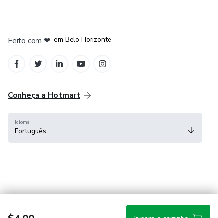
em Belo Horizonte
Feito com
❤
na Cidade do México
em Bogotá
em Amsterdam
em Madrid
Conheça a Hotmart
Idioma
Português
Central de ajuda
Termos
Privacidade
Cookies