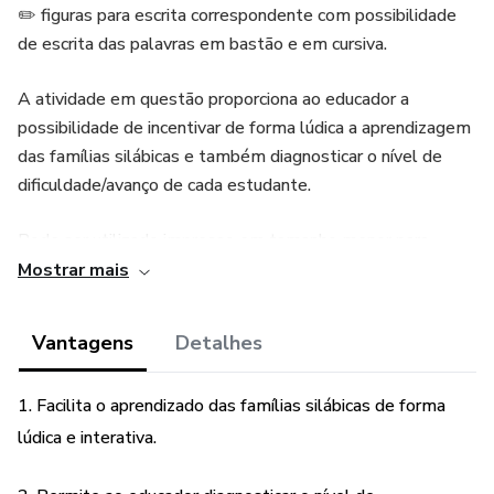
✏️ figuras para escrita correspondente com possibilidade
de escrita das palavras em bastão e em cursiva.
A atividade em questão proporciona ao educador a
possibilidade de incentivar de forma lúdica a aprendizagem
das famílias silábicas e também diagnosticar o nível de
dificuldade/avanço de cada estudante.
Pode ser utilizado impresso em tamanho menor para
colagem no caderno de cada criança ou também em
Mostrar mais
tamanho maior para anexar na lousa ou parede da sala
após completar os quadros, feito de forma coletiva ou
Vantagens
Detalhes
interativa em sala.
1. Facilita o aprendizado das famílias silábicas de forma
De forma interativa pode ser chamado um estudante por
lúdica e interativa.
vez e aleatoriamente ele vai completando uma fica e
anexando em algum espaço da sala proporcionando a