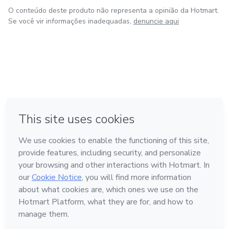
O conteúdo deste produto não representa a opinião da Hotmart.
Se você vir informações inadequadas,
denuncie aqui
em Bogotá
em Amsterdam
em Madrid
na Cidade do México
Feito com
❤
em Belo Horizonte
Conheça a Hotmart
Idioma
Português