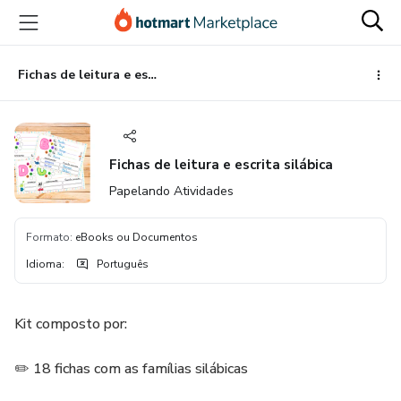
Ir
Ir
Ir
para
para
para
o
o
o
conteúdo
pagamento
rodapé
Fichas de leitura e escrita silábica
principal
Fichas de leitura e escrita silábica
Papelando Atividades
Formato
:
eBooks ou Documentos
Idioma
:
Português
Kit composto por:
✏️ 18 fichas com as famílias silábicas