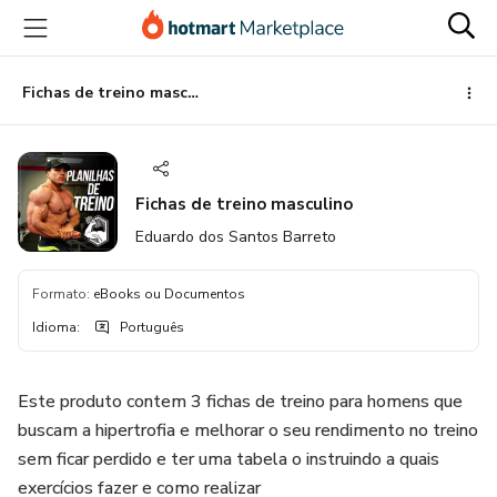
Ir
Ir
Ir
para
para
para
o
o
o
conteúdo
pagamento
rodapé
Fichas de treino masculino
principal
Fichas de treino masculino
Eduardo dos Santos Barreto
Formato
:
eBooks ou Documentos
Idioma
:
Português
Este produto contem 3 fichas de treino para homens que
buscam a hipertrofia e melhorar o seu rendimento no treino
sem ficar perdido e ter uma tabela o instruindo a quais
exercícios fazer e como realizar