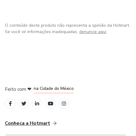
O conteúdo deste produto não representa a opinião da Hotmart.
Se você vir informações inadequadas,
denuncie aqui
em Bogotá
em Amsterdam
em Madrid
na Cidade do México
Feito com
❤
em Belo Horizonte
Conheça a Hotmart