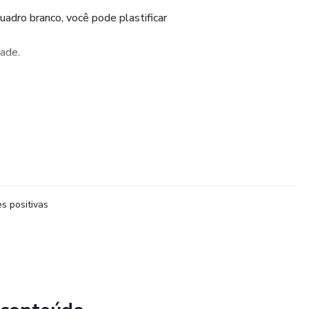
adro branco, você pode plastificar
dade.
lidades importantes para a
s positivas