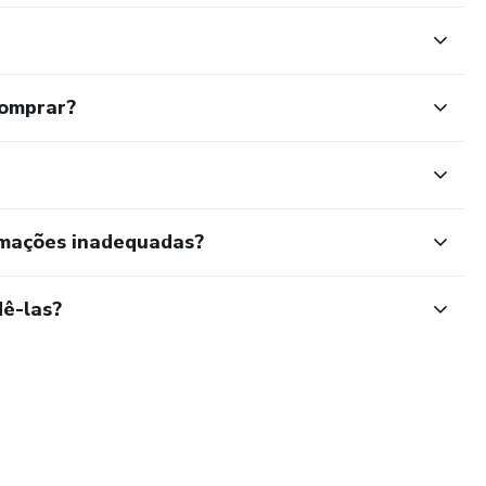
comprar?
rmações inadequadas?
ê-las?