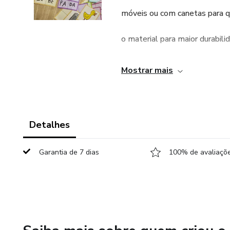
móveis ou com canetas para qu
o material para maior durabili
Esse recurso desenvolve habi
Mostrar mais
alfabetização, como:
Consciência silábica
Detalhes
Escrita de palavras simples
Garantia de 7 dias
100% de avaliaçõe
Autonomia
Princípio alfabético
Traçado das letras