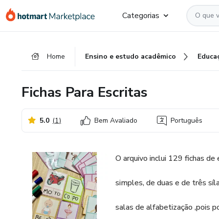
Ir
Ir
Ir
Categorias
para
para
para
o
o
o
conteúdo
pagamento
rodapé
Home
Ensino e estudo acadêmico
Educa
principal
Fichas Para Escritas
5.0
(
1
)
Bem Avaliado
Português
O arquivo inclui 129 fichas de 
simples, de duas e de três síl
salas de alfabetização ,pois 