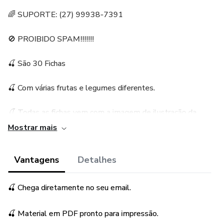
🌈 SUPORTE: (27) 99938-7391
🚫 PROIBIDO SPAM!!!!!!!
🍒 São 30 Fichas
🍒 Com várias frutas e legumes diferentes.
🍒 Todas as fichas vem com a imagem de ilustração da
fruta ou legume.
Mostrar mais
🍒 Material para o Ensino Fundamental.
Vantagens
Detalhes
🍒 Chega diretamente no seu email.
🍒 Material em PDF pronto para impressão.