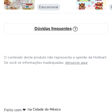
Educacional
Dúvidas frequentes
O conteúdo deste produto não representa a opinião da Hotmart.
Se você vir informações inadequadas,
denuncie aqui
em Bogotá
em Amsterdam
em Madrid
na Cidade do México
Feito com
❤