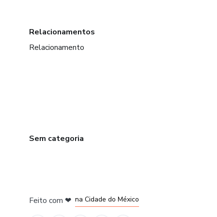
Relacionamentos
Relacionamento
Sem categoria
em Bogotá
em Amsterdam
em Madrid
na Cidade do México
Feito com
❤
em Belo Horizonte