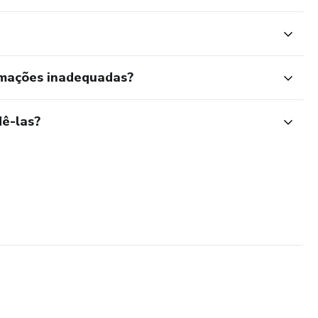
rmações inadequadas?
ê-las?