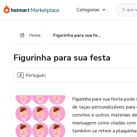
Ir
Ir
Ir
Categorias
para
para
para
o
o
o
conteúdo
pagamento
rodapé
Home
Figurinha para sua festa
principal
Figurinha para sua festa
Português
Figurinha para sua festa pode 
de taças personalizáveis para 
convites e outros materiais de
mensagem como criadas com f
também se referir a plaquinha