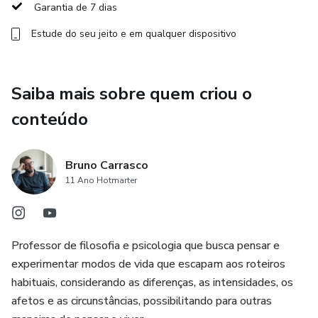
Garantia de 7 dias
Mais do que um espaço de reflexão, este curso propõe
Estude do seu jeito e em qualquer dispositivo
uma prática filosófica voltada para a invenção de si e para a
construção de modos de vida mais singulares, criativos e
afirmativos.
Saiba mais sobre quem criou o
Temas abordados:
conteúdo
-O "eu" enquanto produção
Bruno Carrasco
11 Ano Hotmarter
-Filosofia como criação
-Cartografia experimental
Professor de filosofia e psicologia que busca pensar e
Curso gravado
experimentar modos de vida que escapam aos roteiros
habituais, considerando as diferenças, as intensidades, os
Duração total: 3 horas
afetos e as circunstâncias, possibilitando para outras