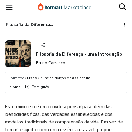
Ir
Ir
Ir
para
para
para
o
o
o
conteúdo
pagamento
rodapé
Filosofia da Diferença - uma introdução
principal
Filosofia da Diferença - uma introdução
Bruno Carrasco
Formato
:
Cursos Online e Serviços de Assinatura
Idioma
:
Português
Este minicurso é um convite a pensar para além das
identidades fixas, das verdades estabelecidas e dos
modelos tradicionais de compreensão da vida. Em vez de
tomar o sujeito como uma essência estável, propõe