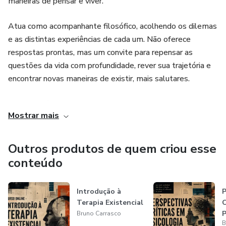
maneiras de pensar e viver.
Atua como acompanhante filosófico, acolhendo os dilemas
e as distintas experiências de cada um. Não oferece
respostas prontas, mas um convite para repensar as
questões da vida com profundidade, rever sua trajetória e
encontrar novas maneiras de existir, mais salutares.
Com um viés questionador, relaciona saberes em filosofia e
Mostrar mais
ciências humanas, integrando sensibilidades para se
aproximar dos distintos modos de ser e se expressar de
cada pessoa, considerando suas peculiaridades. Embasa
Outros produtos de quem criou esse
sua prática numa escuta atenta e na reflexão filosófica.
conteúdo
Graduado em Psicologia, licenciado em Filosofia e
Introdução à
P
Pedagogia, pós-graduado em Ensino de Filosofia,
Terapia Existencial
C
Fenomenologia Existencial e Aconselhamento Filosófico.
P
Bruno Carrasco
Nos últimos anos tem se dedicado a estudar sobre o
B