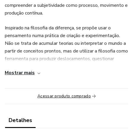
compreender a subjetividade como processo, movimento e
produção contínua.
Inspirado na filosofia da diferença, se propõe usar o
pensamento numa prática de criação e experimentação.
Não se trata de acumular teorias ou interpretar o mundo a
partir de conceitos prontos, mas de utilizar a filosofia como
ferramenta para produzir deslocamentos, questionar
evidências e abrir novas possibilidades de existência.
Mostrar mais
Ao longo dos encontros, são explorados três eixos
fundamentais: a compreensão do "eu" como uma produção
Acessar produto comprado
provisória e mutável; a filosofia como criação de conceitos
capazes de responder a problemas concretos; e a
cartografia experimental como método para acompanhar
afetos, forças, bloqueios e potências presentes na vida
Detalhes
cotidiana.