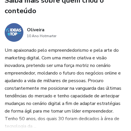
Saiba mais sobre quem criou o
✅ Pessoas ocupadas que querem insights rápidos e
conteúdo
poderosos
✅ Mentes inquietas em busca de respostas profundas
Oliveira
10 Ano Hotmarter
✅ Sonhadores e realizadores que desejam equilibrar
Um apaixonado pelo empreendedorismo e pela arte do
sabedoria e ação
marketing digital. Com uma mente criativa e visão
inovadora, pretendo ser uma força motriz no cenário
💡 Por que escolher este eBook?
empreendedor, moldando o futuro dos negócios online e
Linguagem simples e direta: Fácil de entender e aplicar.
ajudando a vida de milhares de pessoas. Procuro
constantemente me posicionar na vanguarda das últimas
Formato prático: Um capítulo para cada dia do mês.
tendências do mercado e tenho capacidade de antecipar
mudanças no cenário digital a fim de adaptar estratégias
de forma ágil para me tornar um líder empreendedor.
Tenho 50 anos, dos quais 30 foram dedicados à área de
tecnologia da ...