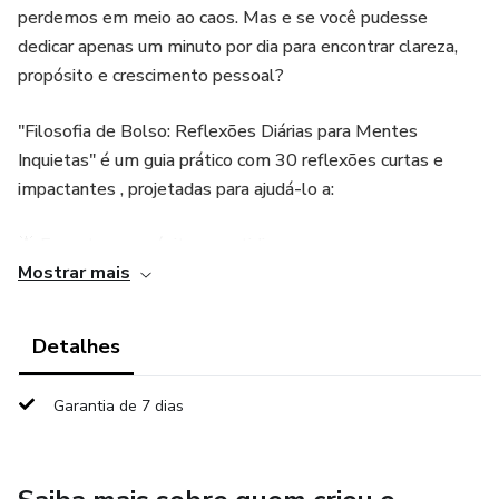
perdemos em meio ao caos. Mas e se você pudesse
dedicar apenas um minuto por dia para encontrar clareza,
propósito e crescimento pessoal?
"Filosofia de Bolso: Reflexões Diárias para Mentes
Inquietas" é um guia prático com 30 reflexões curtas e
impactantes , projetadas para ajudá-lo a:
🌟 Encontrar propósito no cotidiano
Mostrar mais
🌟 Superar desafios com sabedoria prática
Detalhes
🌟 Desenvolver hábitos positivos que levam ao sucesso
Garantia de 7 dias
Cada página traz uma frase marcante e uma aplicação
prática, perfeita para quem busca crescimento sem perder
horas lendo textos longos.