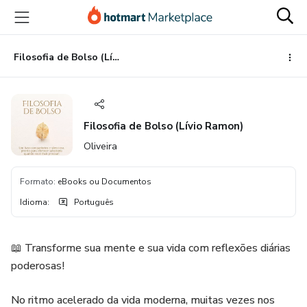
Ir
Ir
Ir
para
para
para
o
o
o
conteúdo
pagamento
rodapé
Filosofia de Bolso (Lívio Ramon)
principal
Filosofia de Bolso (Lívio Ramon)
Oliveira
Formato
:
eBooks ou Documentos
Idioma
:
Português
📖 Transforme sua mente e sua vida com reflexões diárias
poderosas!
No ritmo acelerado da vida moderna, muitas vezes nos