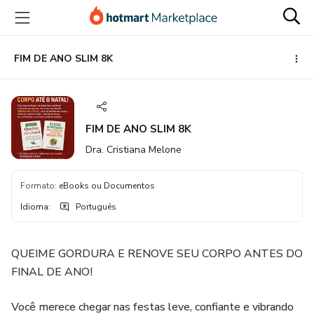
Ir
Ir
Ir
para
para
para
o
o
o
conteúdo
pagamento
rodapé
FIM DE ANO SLIM 8K
principal
FIM DE ANO SLIM 8K
Dra. Cristiana Melone
Formato
:
eBooks ou Documentos
Idioma
:
Português
QUEIME GORDURA E RENOVE SEU CORPO ANTES DO
FINAL DE ANO!
Você merece chegar nas festas leve, confiante e vibrando