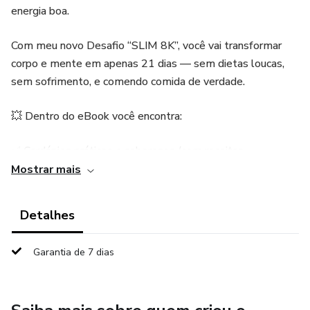
energia boa.
Com meu novo Desafio “SLIM 8K”, você vai transformar
corpo e mente em apenas 21 dias — sem dietas loucas,
sem sofrimento, e comendo comida de verdade.
💥 Dentro do eBook você encontra:
✅ Cardápios práticos e saborosos (com receitas
termogênicas e detox)
Mostrar mais
✅ Mini treinos de 5 a 10 minutos pra fazer em casa
Detalhes
✅ Estratégias mentais pra não desistir
Garantia de 7 dias
✅ Lista de compras, dicas de hidratação e até sobremesas
sem culpa.