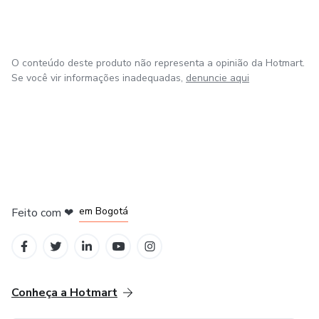
O conteúdo deste produto não representa a opinião da Hotmart.
Se você vir informações inadequadas,
denuncie aqui
em Amsterdam
em Madrid
em Bogotá
Feito com
❤
em Belo Horizonte
na Cidade do México
Conheça a Hotmart