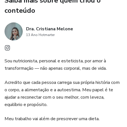
Saiba mais sobre quem criou o
🎁 E pra potencializar seus resultados, baixe também o 21
conteúdo
DIAS DE REFEIÇÕES PARA DESTRAVAR SEU
METABOLISMO” — o guia que vai acelerar sua queima e
eliminar o inchaço de vez!
Dra. Cristiana Melone
13 Ano Hotmarter
💪 Comece agora.
O seu corpo muda quando você decide mudar.
Sou nutricionista, personal e esteticista, por amor à
transformação — não apenas corporal, mas de vida.
🎄 “Faltam poucos dias pro o final de ano e você ainda se
sente travada?”
Acredito que cada pessoa carrega sua própria história com
o corpo, a alimentação e a autoestima. Meu papel é te
Respira… ainda dá tempo! 🌟
ajudar a reconectar com o seu melhor, com leveza,
equilíbrio e propósito.
Em 21 dias, dá pra destravar seu metabolismo, eliminar
gordura e chegar leve nas festas.
Meu trabalho vai além de prescrever uma dieta.