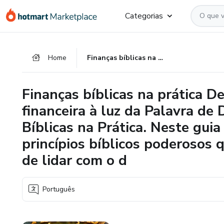
Ir
Ir
Ir
Categorias
para
para
para
o
o
o
conteúdo
pagamento
rodapé
Home
Finanças bíblicas na prática Descubra como organizar sua vida financeira à luz da Palavra de Deus com o eBook Finanças Bíblicas na Prática. Neste guia completo, você vai aprender princípios bíblicos poderosos que vão transformar sua forma de lidar com o d
principal
Finanças bíblicas na prática D
financeira à luz da Palavra de
Bíblicas na Prática. Neste gui
princípios bíblicos poderosos 
de lidar com o d
Português