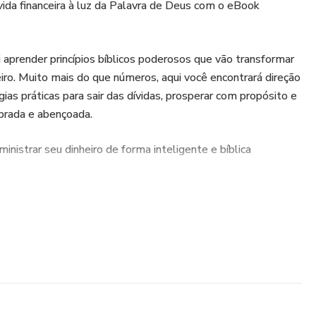
ida financeira à luz da Palavra de Deus com o eBook
 aprender princípios bíblicos poderosos que vão transformar
eiro. Muito mais do que números, aqui você encontrará direção
gias práticas para sair das dívidas, prosperar com propósito e
librada e abençoada.
nistrar seu dinheiro de forma inteligente e bíblica
 prosperidade segundo a Bíblia
 e disciplina
e planejamento financeiro
e generosidade