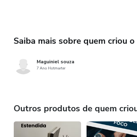
✔ Como ter paz financeira e 
Se você deseja alinhar sua vi
estabilidade com propósito, e
Saiba mais sobre quem criou o
Maguiniel souza
7 Ano Hotmarter
Outros produtos de quem crio