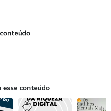
confiar em Deus em todas as áreas
da financeira com os ensinamentos de Deus e conquistar
ste eBook é para você.
 conteúdo
u esse conteúdo