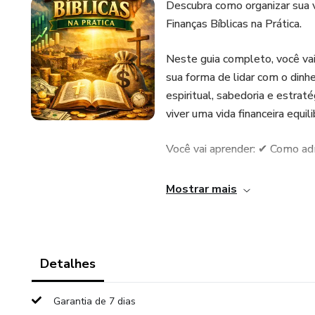
Descubra como organizar sua v
Finanças Bíblicas na Prática.
Neste guia completo, você vai
sua forma de lidar com o dinh
espiritual, sabedoria e estraté
viver uma vida financeira equi
Você vai aprender: ✔ Como admi
✔ O verdadeiro significado de
Mostrar mais
✔ Como sair das dívidas com fé
✔ Princípios de investimento 
Detalhes
✔ O poder do dízimo, oferta 
Garantia de 7 dias