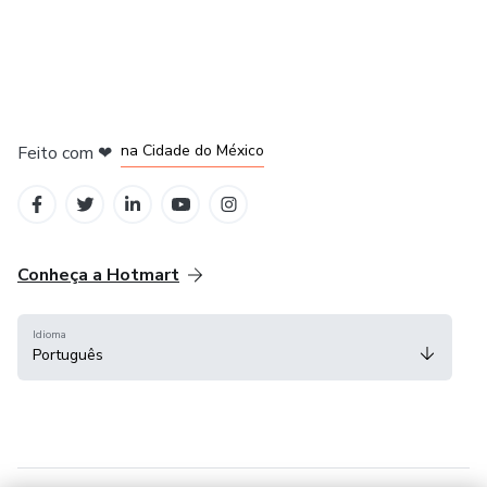
em Bogotá
em Amsterdam
em Madrid
na Cidade do México
Feito com
❤
em Belo Horizonte
Conheça a Hotmart
Idioma
Português