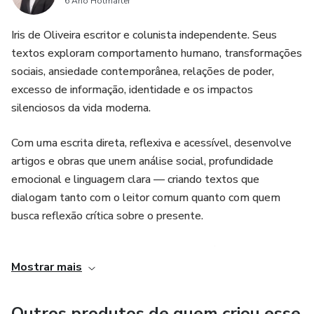
6 Ano Hotmarter
Iris de Oliveira escritor e colunista independente. Seus
textos exploram comportamento humano, transformações
sociais, ansiedade contemporânea, relações de poder,
excesso de informação, identidade e os impactos
silenciosos da vida moderna.
Com uma escrita direta, reflexiva e acessível, desenvolve
artigos e obras que unem análise social, profundidade
emocional e linguagem clara — criando textos que
dialogam tanto com o leitor comum quanto com quem
busca reflexão crítica sobre o presente.
Seus trabalhos abordam temas como saúde mental,
Mostrar mais
hiperconectividade, crise da atenção, pressão social,
esgotamento emocional, desigualdade invisível e
mudanças culturais da nova geração.
Outros produtos de quem criou esse