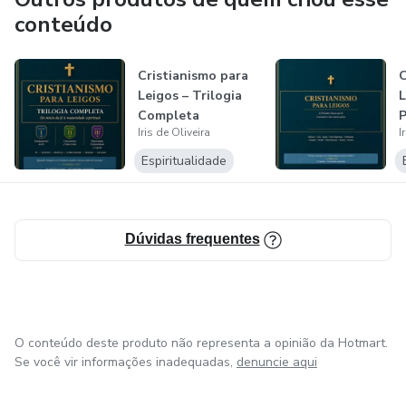
conteúdo
Entre ensaios, artigos e livros, sua proposta é transformar
inquietações modernas em palavras que provoquem
Cristianismo para
C
identificação, consciência e pensamento.
Leigos – Trilogia
L
Completa
P
“Alguns textos informam. Outros fazem o leitor se
Iris de Oliveira
I
(
reconhecer.”
Espiritualidade
Dúvidas frequentes
O conteúdo deste produto não representa a opinião da Hotmart.
Se você vir informações inadequadas,
denuncie aqui