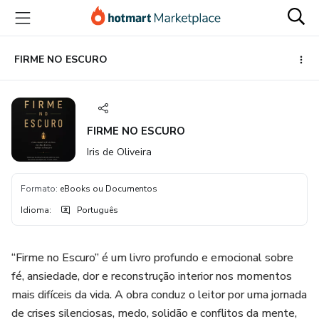
Ir
Ir
Ir
para
para
para
o
o
o
conteúdo
pagamento
rodapé
FIRME NO ESCURO
principal
FIRME NO ESCURO
Iris de Oliveira
Formato
:
eBooks ou Documentos
Idioma
:
Português
“Firme no Escuro” é um livro profundo e emocional sobre
fé, ansiedade, dor e reconstrução interior nos momentos
mais difíceis da vida. A obra conduz o leitor por uma jornada
de crises silenciosas, medo, solidão e conflitos da mente,