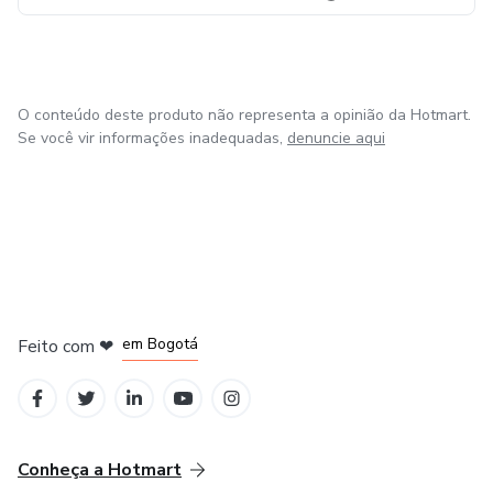
O conteúdo deste produto não representa a opinião da Hotmart.
Se você vir informações inadequadas,
denuncie aqui
em Amsterdam
em Madrid
em Bogotá
Feito com
❤
em Belo Horizonte
na Cidade do México
Conheça a Hotmart