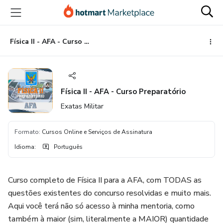
Ir
Ir
Ir
para
para
para
o
o
o
conteúdo
pagamento
rodapé
Física II - AFA - Curso Preparatório
principal
Física II - AFA - Curso Preparatório
Exatas Militar
Formato
:
Cursos Online e Serviços de Assinatura
Idioma
:
Português
Curso completo de Física II para a AFA, com TODAS as
questões existentes do concurso resolvidas e muito mais.
Aqui você terá não só acesso à minha mentoria, como
também à maior (sim, literalmente a MAIOR) quantidade