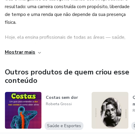
resultado: uma carreira construída com propósito, liberdade
de tempo e uma renda que não depende da sua presença
física.
Hoje, ela ensina profissionais de todas as áreas — saúde,
educação, estética, administrativo e vendas — a fazerem o
Mostrar mais
mesmo: identificar o que já sabem, estruturar esse
conhecimento em um produto digital e lançar para o
mercado com confiança.
Outros produtos de quem criou esse
conteúdo
Se você quer parar de trocar horas por dinheiro e começar a
monetizar o que você já sabe, Roberta tem o método .
Costas sem dor
Q
Roberta Grossi
R
Saúde e Esportes