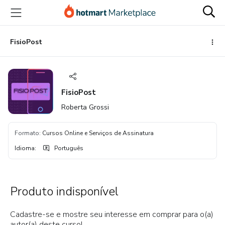
Ir
Ir
Ir
para
para
para
o
o
o
conteúdo
pagamento
rodapé
FisioPost
principal
FisioPost
Roberta Grossi
Formato
:
Cursos Online e Serviços de Assinatura
Idioma
:
Português
Produto indisponível
Cadastre-se e mostre seu interesse em comprar para o(a)
autor(a) deste curso!