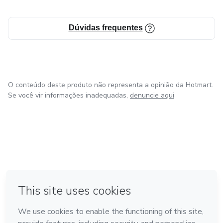
Dúvidas frequentes
O conteúdo deste produto não representa a opinião da Hotmart.
Se você vir informações inadequadas,
denuncie aqui
em Amsterdam
em Madrid
em Bogotá
Feito com
❤
em Belo Horizonte
na Cidade do México