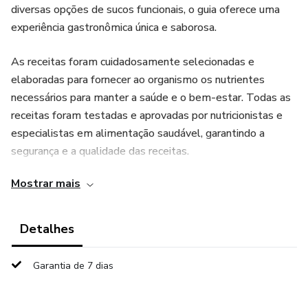
diversas opções de sucos funcionais, o guia oferece uma
experiência gastronômica única e saborosa.
As receitas foram cuidadosamente selecionadas e
elaboradas para fornecer ao organismo os nutrientes
necessários para manter a saúde e o bem-estar. Todas as
receitas foram testadas e aprovadas por nutricionistas e
especialistas em alimentação saudável, garantindo a
segurança e a qualidade das receitas.
Mostrar mais
O Ebook também oferece dicas importantes sobre
ingredientes e técnicas de preparo para deixar os sucos
ainda mais saborosos e saudáveis. Além disso, o guia
Detalhes
apresenta informações sobre os benefícios de cada
ingrediente e como eles podem contribuir para a saúde do
Garantia de 7 dias
corpo.