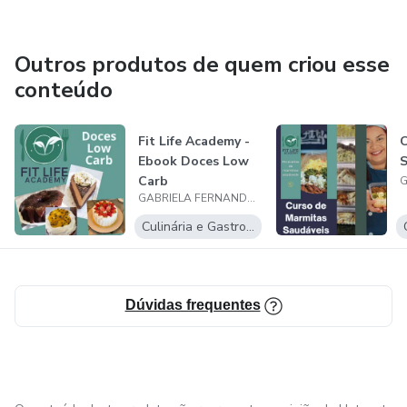
Outros produtos de quem criou esse
conteúdo
Fit Life Academy -
C
Ebook Doces Low
S
Carb
GABRIELA FERNANDA PAIXAO CUNHA 00619010240
Culinária e Gastronomia
Dúvidas frequentes