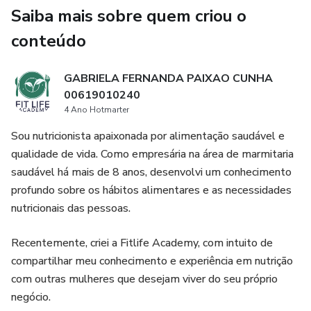
O Ebook "Sucos Funcionais" é totalmente digital, o que o
Saiba mais sobre quem criou o
torna ainda mais prático e fácil de usar. É possível acessá-
lo a qualquer momento e em qualquer lugar, por meio de
conteúdo
um computador, tablet ou smartphone, sem a necessidade
de carregar livros ou receitas impressas.
GABRIELA FERNANDA PAIXAO CUNHA
00619010240
Se você busca uma alimentação saudável e equilibrada,
4 Ano Hotmarter
repleta de nutrientes e vitaminas, o Ebook "Sucos
Sou nutricionista apaixonada por alimentação saudável e
Funcionais" é a escolha perfeita. Experimente todas as
qualidade de vida. Como empresária na área de marmitaria
opções de sucos funcionais e transforme sua alimentação
saudável há mais de 8 anos, desenvolvi um conhecimento
em um verdadeiro prazer!
profundo sobre os hábitos alimentares e as necessidades
nutricionais das pessoas.
Recentemente, criei a Fitlife Academy, com intuito de
compartilhar meu conhecimento e experiência em nutrição
com outras mulheres que desejam viver do seu próprio
negócio.