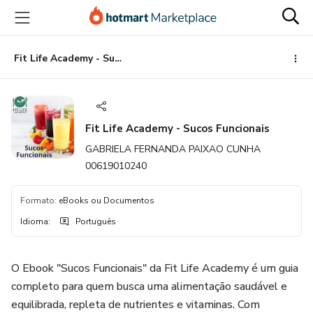
Ir
Ir
Ir
para
para
para
o
o
o
conteúdo
pagamento
rodapé
Fit Life Academy - Sucos Funcionais
principal
Fit Life Academy - Sucos Funcionais
GABRIELA FERNANDA PAIXAO CUNHA
00619010240
Formato
:
eBooks ou Documentos
Idioma
:
Português
O Ebook "Sucos Funcionais" da Fit Life Academy é um guia
completo para quem busca uma alimentação saudável e
equilibrada, repleta de nutrientes e vitaminas. Com