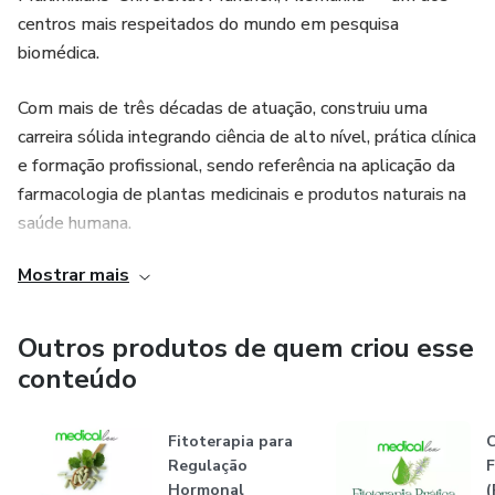
centros mais respeitados do mundo em pesquisa
biomédica.
Com mais de três décadas de atuação, construiu uma
carreira sólida integrando ciência de alto nível, prática clínica
e formação profissional, sendo referência na aplicação da
farmacologia de plantas medicinais e produtos naturais na
saúde humana.
Mostrar mais
Ao longo de sua trajetória, foi coordenador de cursos de
Farmácia em instituições como Universidade do Sul de
Santa Catarina e UNIBAVE, além de liderar o Grupo de
Outros produtos de quem criou esse
Pesquisa e Desenvolvimento de Biomedicamentos no
conteúdo
mestrado profissional da Universidade Bandeirante de São
Paulo.
Fitoterapia para
C
Regulação
F
É CEO da Medical Lex Gestão de Informações e Cursos
Hormonal
(