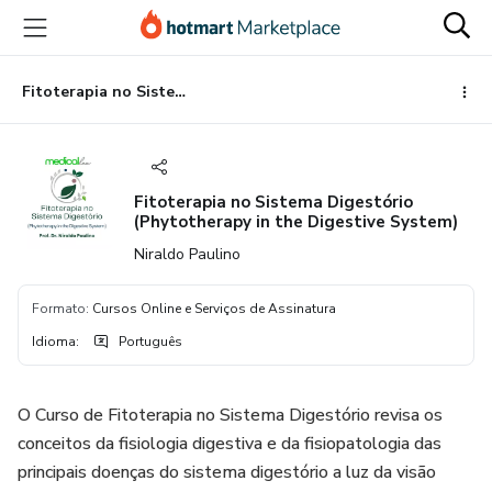
Ir
Ir
Ir
para
para
para
o
o
o
conteúdo
pagamento
rodapé
Fitoterapia no Sistema Digestório (Phytotherapy in the Digestive System)
principal
Fitoterapia no Sistema Digestório
(Phytotherapy in the Digestive System)
Niraldo Paulino
Formato
:
Cursos Online e Serviços de Assinatura
Idioma
:
Português
O Curso de Fitoterapia no Sistema Digestório revisa os
conceitos da fisiologia digestiva e da fisiopatologia das
principais doenças do sistema digestório a luz da visão