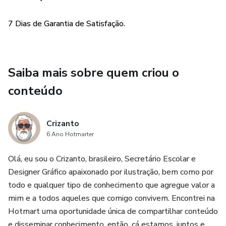
promovendo a prática e a memorização eficiente.
7 Dias de Garantia de Satisfação.
🚀 Aprendizagem Divertida e Eficaz:
Transforme o estudo do alfabeto em uma jornada lúdica e
Saiba mais sobre quem criou o
educativa. Estimule a participação ativa dos alunos,
tornando o aprendizado mais envolvente.
conteúdo
📧 Acesso Rápido e Conveniente:
Crizanto
6 Ano Hotmarter
Após a compra, o acesso ao material será enviado
diretamente para o seu e-mail. Não se esqueça de conferir
Olá, eu sou o Crizanto, brasileiro, Secretário Escolar e
sua Caixa de Entrada e o SPAM para garantir o
Designer Gráfico apaixonado por ilustração, bem como por
recebimento sem contratempos.
todo e qualquer tipo de conhecimento que agregue valor a
mim e a todos aqueles que comigo convivem. Encontrei na
👦👧 Prepare-se para uma Aventura Educativa:
Hotmart uma oportunidade única de compartilhar conteúdo
e disseminar conhecimento, então, cá estamos, juntos e