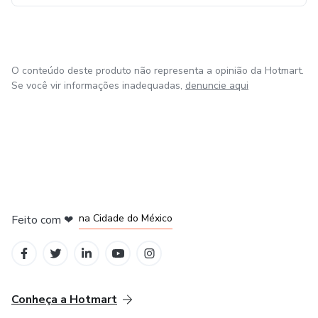
O conteúdo deste produto não representa a opinião da Hotmart.
Se você vir informações inadequadas,
denuncie aqui
em Bogotá
em Amsterdam
em Madrid
na Cidade do México
Feito com
❤
em Belo Horizonte
Conheça a Hotmart