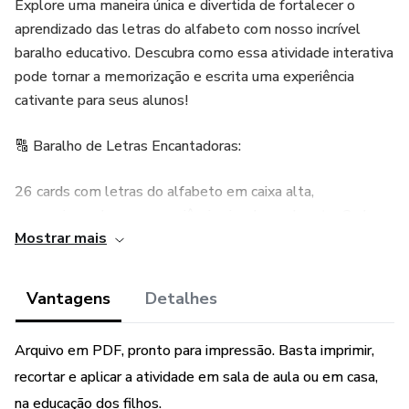
Explore uma maneira única e divertida de fortalecer o
aprendizado das letras do alfabeto com nosso incrível
baralho educativo. Descubra como essa atividade interativa
pode tornar a memorização e escrita uma experiência
cativante para seus alunos!
🔠 Baralho de Letras Encantadoras:
26 cards com letras do alfabeto em caixa alta,
proporcionando uma experiência visual envolvente. Cada
Mostrar mais
card possui 4 quadradinhos nos cantos para uma
abordagem interativa.
Vantagens
Detalhes
🎨 Atividade Estimulante:
Arquivo em PDF, pronto para impressão. Basta imprimir,
No primeiro quadradinho, o aluno contorna a letra,
recortar e aplicar a atividade em sala de aula ou em casa,
desenvolvendo habilidades motoras finas. Nos demais
quadradinhos da carta, a tarefa é reproduzir a letra,
na educação dos filhos.