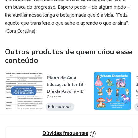
Proporcione aos seus alunos uma atividade que vai além
em busca do progresso. Espero poder – de algum modo –
do convencional. Adquira agora o Baralho de Letras e
lhe auxiliar nessa longa e bela jornada que é a vida. "Feliz
transforme a aprendizagem em uma experiência
aquele que transfere o que sabe e aprende o que ensina".
memorável!
(Cora Coralina)
🌟 Inove na Educação: Seu Baralho de Letras do Alfabeto
Ilustrado Está a Um Clique de Distância! 🃏📚
Outros produtos de quem criou esse
conteúdo
👩‍🏫 Outros termos de pesquisa: flashcards - flash cards
de alfabetização - baralho alfabeto - cartões de
Plano de Aula
D
alfabetização - jogos de alfabetização - cartas alfabeto -
Educação Infantil -
d
alfabeto caixa alta
Dia da Árvore - 1º
J
Crizanto
C
Ano do...
Educacional
Dúvidas frequentes