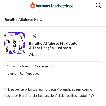
Ir
Ir
Ir
para
para
para
o
o
o
conteúdo
pagamento
rodapé
Baralho Alfabeto Maiúsculo Alfabetização Ilustrado
principal
Baralho Alfabeto Maiúsculo
Alfabetização Ilustrado
Crizanto
Formato
:
eBooks ou Documentos
Idioma
:
Português
✨ Desperte o Entusiasmo pela Aprendizagem com o
Inovador Baralho de Letras do Alfabeto Ilustrado! 🃏🔠