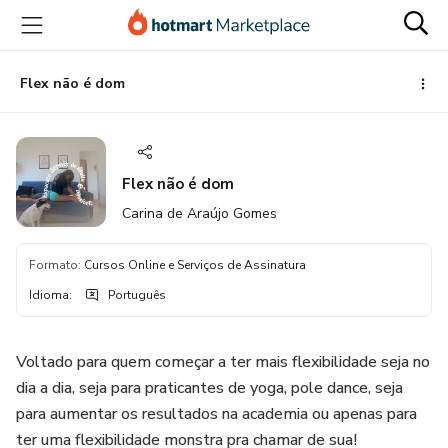
Ir
Ir
Ir
para
para
para
o
o
o
conteúdo
pagamento
rodapé
Flex não é dom
principal
Flex não é dom
Carina de Araújo Gomes
Formato
:
Cursos Online e Serviços de Assinatura
Idioma
:
Português
Voltado para quem começar a ter mais flexibilidade seja no
dia a dia, seja para praticantes de yoga, pole dance, seja
para aumentar os resultados na academia ou apenas para
ter uma flexibilidade monstra pra chamar de sua!