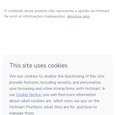
O conteúdo deste produto não representa a opinião da Hotmart.
Se você vir informações inadequadas,
denuncie aqui
em Bogotá
em Amsterdam
em Madrid
na Cidade do México
Feito com
❤
em Belo Horizonte
Conheça a Hotmart
Idioma
Português