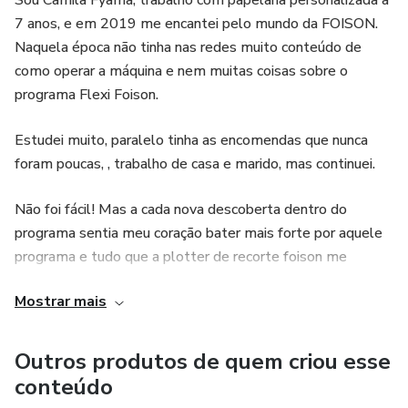
7 anos, e em 2019 me encantei pelo mundo da FOISON.
Naquela época não tinha nas redes muito conteúdo de
como operar a máquina e nem muitas coisas sobre o
programa Flexi Foison.
Estudei muito, paralelo tinha as encomendas que nunca
foram poucas, , trabalho de casa e marido, mas continuei.
Não foi fácil! Mas a cada nova descoberta dentro do
programa sentia meu coração bater mais forte por aquele
programa e tudo que a plotter de recorte foison me
proporcionava.
Mostrar mais
Nas redes socias comecei a mostrar o que estava fazendo
com ela e as pessoas começaram a perguntar como fazer,
Outros produtos de quem criou esse
como operar o programa Flexi.
conteúdo