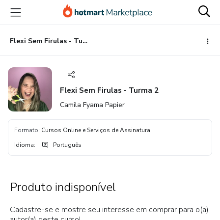
Ir
Ir
Ir
para
para
para
o
o
o
conteúdo
pagamento
rodapé
Flexi Sem Firulas - Turma 2
principal
Flexi Sem Firulas - Turma 2
Camila Fyama Papier
Formato
:
Cursos Online e Serviços de Assinatura
Idioma
:
Português
Produto indisponível
Cadastre-se e mostre seu interesse em comprar para o(a)
autor(a) deste curso!