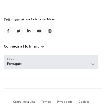
em Bogotá
em Amsterdam
em Madrid
na Cidade do México
Feito com
❤
em Belo Horizonte
Conheça a Hotmart
Idioma
Português
Central de ajuda
Termos
Privacidade
Cookies