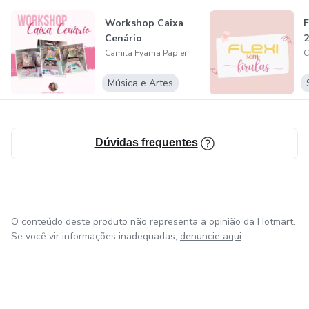
E eu respondia a todos! Mas as perguntas só aumentavam,
Workshop Caixa
F
e então foi que agora no final de 2021 estou lançando meu
Cenário
2
curso Flexi sem Firulas e espero que vcs curtam muito!
Camila Fyama Papier
C
Com amor, Cami!
Música e Artes
Dúvidas frequentes
O conteúdo deste produto não representa a opinião da Hotmart.
Se você vir informações inadequadas,
denuncie aqui