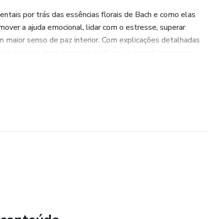
entais por trás das essências florais de Bach e como elas
mover a ajuda emocional, lidar com o estresse, superar
um maior senso de paz interior. Com explicações detalhadas
ias originais, bem como os auxiliares e complementares,
ar as essências adequadas para suas necessidades individuais.
 seja lidar com ansiedade, tristeza, estresse ou simplesmente
cional -, este livro oferece as ferramentas e os insights
tar ao máximo as terapias florais de Bach e transformar sua
 seu exemplar e embarque nesta jornada de autodescoberta e