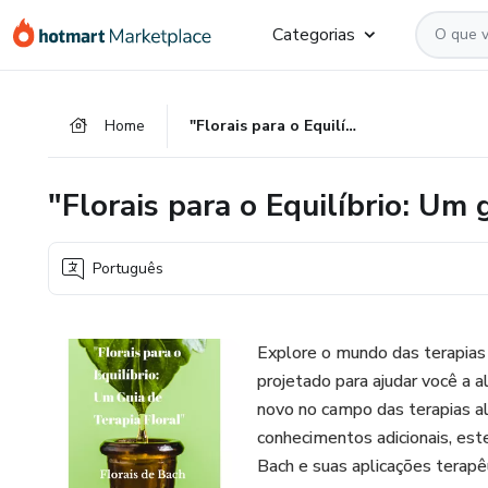
Ir
Ir
Ir
Categorias
para
para
para
o
o
o
conteúdo
pagamento
rodapé
Home
"Florais para o Equilíbrio: Um guia de Terapia Floral"
principal
"Florais para o Equilíbrio: Um 
Português
Explore o mundo das terapias 
projetado para ajudar você a a
novo no campo das terapias a
conhecimentos adicionais, est
Bach e suas aplicações terapê