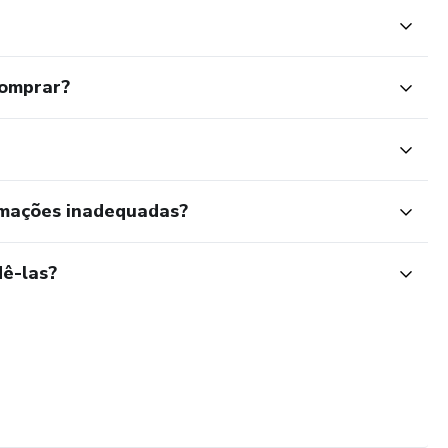
comprar?
rmações inadequadas?
ê-las?