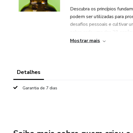
Descubra os princípios fundam
podem ser utilizadas para pro
desafios pessoais e cultivar 
sobre cada uma das 38 essênc
você aprenderá como identific
Mostrar mais
Seja qual for o seu objetivo -
buscar uma maior harmonia emo
necessários para você aprovei
Detalhes
vida emocional. Adquira já o
cura emocional!
Garantia de 7 dias