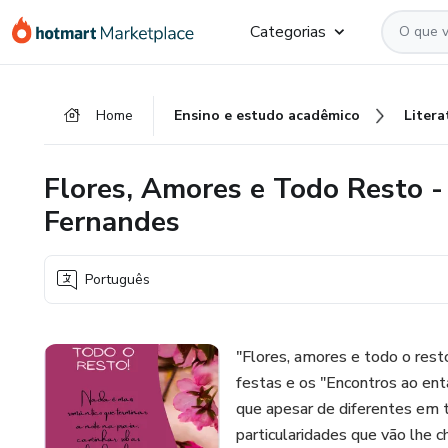
Ir
Ir
Ir
Categorias
para
para
para
o
o
o
conteúdo
pagamento
rodapé
Home
Ensino e estudo acadêmico
Litera
principal
Flores, Amores e Todo Resto -
Fernandes
Português
"Flores, amores e todo o rest
festas e os "Encontros ao enta
que apesar de diferentes em t
particularidades que vão lhe 