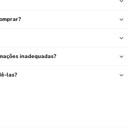
comprar?
rmações inadequadas?
ê-las?