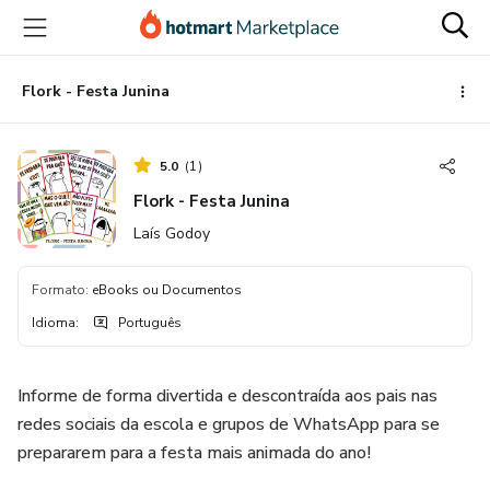
Ir
Ir
Ir
para
para
para
o
o
o
conteúdo
pagamento
rodapé
Flork - Festa Junina
principal
5.0
(
1
)
Flork - Festa Junina
Laís Godoy
Formato
:
eBooks ou Documentos
Idioma
:
Português
Informe de forma divertida e descontraída aos pais nas
redes sociais da escola e grupos de WhatsApp para se
prepararem para a festa mais animada do ano!