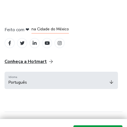
em Bogotá
em Amsterdam
em Madrid
na Cidade do México
Feito com
❤
em Belo Horizonte
Conheça a Hotmart
Idioma
Português