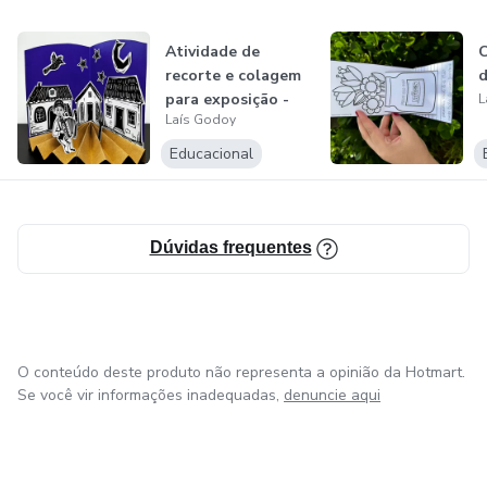
Atividade de
C
recorte e colagem
d
para exposição -
L
Laís Godoy
Estilo Corde...
Educacional
Dúvidas frequentes
O conteúdo deste produto não representa a opinião da Hotmart.
Se você vir informações inadequadas,
denuncie aqui