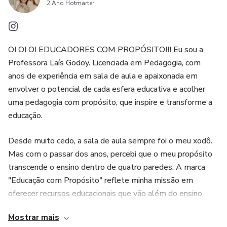
2 Ano Hotmarter
OI OI OI EDUCADORES COM PROPÓSITO!!! Eu sou a
Professora Laís Godoy. Licenciada em Pedagogia, com
anos de experiência em sala de aula e apaixonada em
envolver o potencial de cada esfera educativa e acolher
uma pedagogia com propósito, que inspire e transforme a
educação.
Desde muito cedo, a sala de aula sempre foi o meu xodô.
Mas com o passar dos anos, percebi que o meu propósito
transcende o ensino dentro de quatro paredes. A marca
"Educação com Propósito" reflete minha missão em
oferecer recursos educacionais que vão além do ensino
tradicional. Meu objetivo é envolver o potencial de cada
Mostrar mais
esfera educativa e acolher uma pedagogia com propósito,