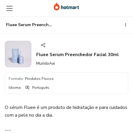
Ir
Ir
Ir
para
para
para
o
o
o
conteúdo
pagamento
rodapé
Fluee Serum Preenchedor Facial 30ml
principal
Fluee Serum Preenchedor Facial 30ml
MundoAxi
Formato
:
Produtos Físicos
Idioma
:
Português
O sérum Fluee é um produto de hidratação e para cuidados
com a pele no dia a dia.
---