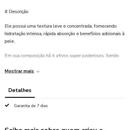
# Descrição
Ele possui uma textura leve e concentrada, fornecendo
hidratação intensa, rápida absorção e benefícios adicionais à
pele.
Em sua composição há 4 ativos super poderosos. Sendo
eles:
Mostrar mais
•Cellfie
Detalhes
•Dragosine
Garantia de 7 dias
•Activespheres
•Ácido hialurônico