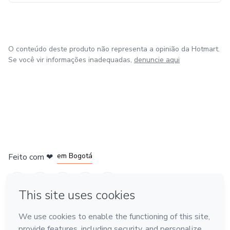
O conteúdo deste produto não representa a opinião da Hotmart.
Se você vir informações inadequadas,
denuncie aqui
em Amsterdam
em Madrid
em Bogotá
Feito com
❤
em Belo Horizonte
na Cidade do México
Conheça a Hotmart