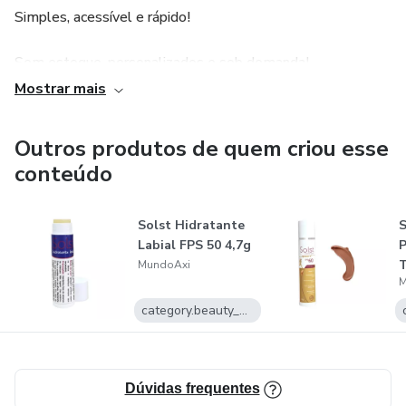
Simples, acessível e rápido!
Sem estoque, personalizados e sob demanda!
Mostrar mais
Direto para o seu público final!
Outros produtos de quem criou esse
Se quiser saber mais e aproveitar essa solução ainda na
conteúdo
Black friday e aumentar seu ticket com produtos físicos,
ficamos à disposição!
Solst Hidratante
S
Link para contato: 👇
Labial FPS 50 4,7g
P
MundoAxi
M
https://wa.me/+5512981604991
category.beauty_and_self_care.name
Dúvidas frequentes