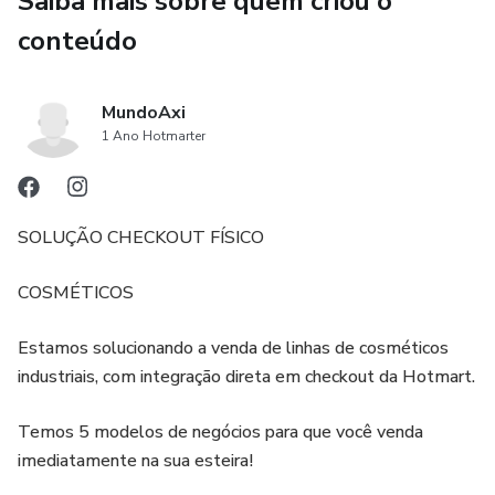
Saiba mais sobre quem criou o
Ele é um queridinho, e você pode adquiri-lo aqui no Mundo
conteúdo
Axi.
---
MundoAxi
1 Ano Hotmarter
# Modo de Uso
Aplique 4 gotas na face com a pele limpa e seca,
SOLUÇÃO CHECKOUT FÍSICO
diariamente, 2x ao dia.
COSMÉTICOS
Estamos solucionando a venda de linhas de cosméticos
industriais, com integração direta em checkout da Hotmart.
Temos 5 modelos de negócios para que você venda
imediatamente na sua esteira!