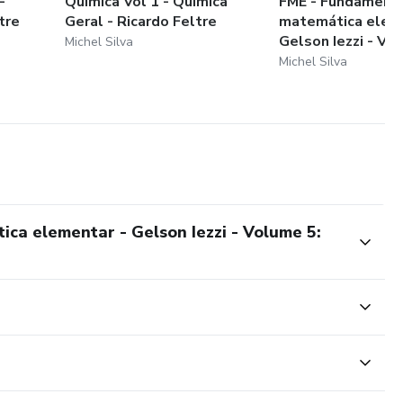
-
Química Vol 1 - Química
FME - Fundament
tre
Geral - Ricardo Feltre
matemática elem
Gelson Iezzi - V...
Michel Silva
Michel Silva
a elementar - Gelson Iezzi - Volume 5: