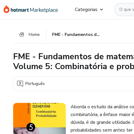
Ir
Ir
Ir
Categorias
para
para
para
o
o
o
conteúdo
pagamento
rodapé
Home
FME - Fundamentos de matemática elementar - Gelson Iezzi - Volume 5: Combinatória e probabilidade
principal
FME - Fundamentos de matemát
Volume 5: Combinatória e prob
Português
Aborda o estudo da análise co
combinatória, a ênfase maior 
dúvida, é de grande utilidade
probabilidades sem antes ter