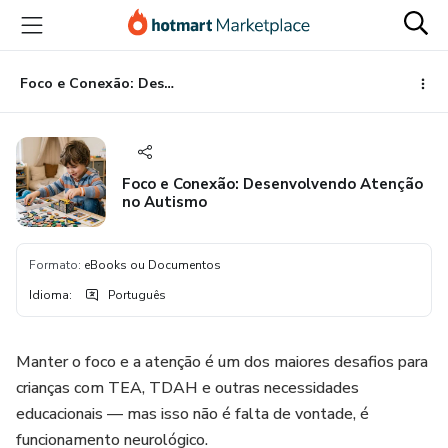
Ir
Ir
Ir
para
para
para
o
o
o
conteúdo
pagamento
rodapé
Foco e Conexão: Desenvolvendo Atenção no Autismo
principal
Foco e Conexão: Desenvolvendo Atenção
no Autismo
Formato
:
eBooks ou Documentos
Idioma
:
Português
Manter o foco e a atenção é um dos maiores desafios para
crianças com TEA, TDAH e outras necessidades
educacionais — mas isso não é falta de vontade, é
funcionamento neurológico.