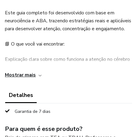
Este guia completo foi desenvolvido com base em
neurociência e ABA, trazendo estratégias reais e aplicáveis
para desenvolver atenção, concentração e engajamento.
📘 O que você vai encontrar:
Explicação clara sobre como funciona a atenção no cérebro
Diferença entre desatenção e desregulação
Mostrar mais
Estratégias práticas para casa e sala de aula
Detalhes
Técnicas baseadas em ABA (reforço, modelagem,
Garantia de 7 dias
prompting)
Para quem é esse produto?
40 atividades práticas para treinar foco e concentração