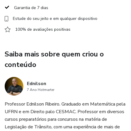
Ambiente de Estudo Adequado: Escolha um local
Garantia de 7 dias
tranquilo, organizado e livre de distrações para estudar. Um
Estude do seu jeito e em qualquer dispositivo
ambiente propício ajuda a manter a concentração e a
eficiência.
100% de avaliações positivas
Utilize Técnicas de Estudo Eficientes: Métodos como a
técnica Pomodoro podem ajudar a manter o foco e
Saiba mais sobre quem criou o
melhorar a retenção de informações. Experimente
conteúdo
diferentes técnicas e descubra qual funciona melhor para
você.
Ednilson
Evite Multitarefa: Tentar fazer várias coisas ao mesmo
7 Ano Hotmarter
tempo pode comprometer a qualidade do seu estudo.
Concentre-se em uma tarefa por vez para maximizar sua
Professor Ednilson Ribeiro. Graduado em Matemática pela
eficiência.
UFRN e em Direito palo CESMAC. Professor em diversos
cursos preparatórios para concursos na matéria de
Mantenha-se Motivado: Lembre-se constantemente do
Legislação de Trânsito, com uma experiência de mais de