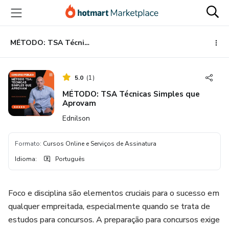
Ir
Ir
Ir
para
para
para
o
o
o
conteúdo
pagamento
rodapé
MÉTODO: TSA Técnicas Simples que Aprovam
principal
5.0
(
1
)
MÉTODO: TSA Técnicas Simples que
Aprovam
Ednilson
Formato
:
Cursos Online e Serviços de Assinatura
Idioma
:
Português
Foco e disciplina são elementos cruciais para o sucesso em
qualquer empreitada, especialmente quando se trata de
estudos para concursos. A preparação para concursos exige