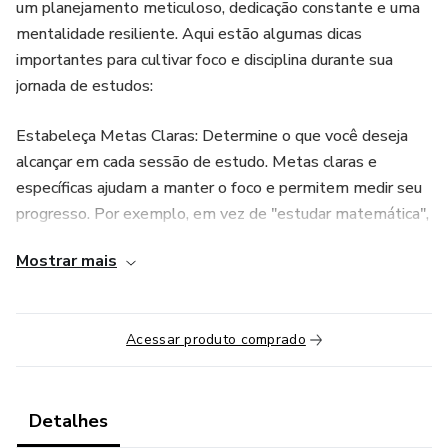
um planejamento meticuloso, dedicação constante e uma
mentalidade resiliente. Aqui estão algumas dicas
importantes para cultivar foco e disciplina durante sua
jornada de estudos:
Estabeleça Metas Claras: Determine o que você deseja
alcançar em cada sessão de estudo. Metas claras e
específicas ajudam a manter o foco e permitem medir seu
progresso. Por exemplo, em vez de "estudar matemática",
defina "resolver 20 questões de álgebra".
Mostrar mais
Crie um Cronograma de Estudos: Um cronograma bem-
estruturado é essencial para a disciplina. Distribua suas
Acessar produto comprado
horas de estudo de forma equilibrada entre todas as
matérias e inclua intervalos regulares para evitar a
exaustão. Respeitar esse cronograma é fundamental para
manter a consistência.
Detalhes