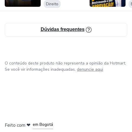
Direito
Dúvidas frequentes
O conteúdo deste produto não representa a opinião da Hotmart.
Se você vir informações inadequadas,
denuncie aqui
em Amsterdam
em Madrid
em Bogotá
Feito com
❤
em Belo Horizonte
na Cidade do México