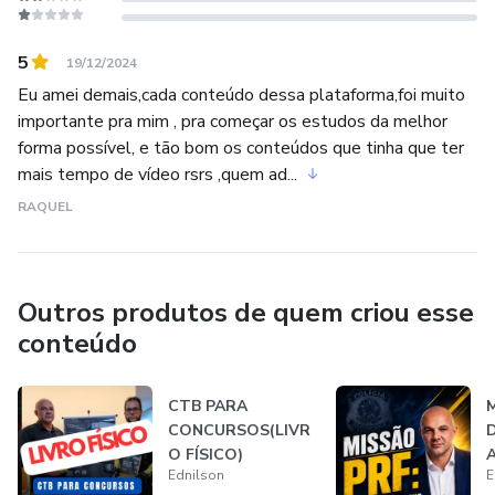
5
19/12/2024
Eu amei demais,cada conteúdo dessa plataforma,foi muito
importante pra mim , pra começar os estudos da melhor
forma possível, e tão bom os conteúdos que tinha que ter
mais tempo de vídeo rsrs ,quem ad...
RAQUEL
Outros produtos de quem criou esse
conteúdo
CTB PARA
CONCURSOS(LIVR
D
O FÍSICO)
A
Ednilson
E