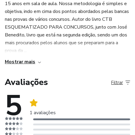
porquê você está estudando para o concurso. Visualize seu
15 anos em sala de aula. Nossa metodologia é simples e
sucesso e os benefícios que ele trará. Manter a motivação
objetiva, indo em cima dos pontos abordados pelas bancas
alta é essencial para a disciplina a longo prazo.
nas provas de vários concursos. Autor do livro CTB
ESQUEMATIZADO PARA CONCURSOS, junto com José
Cuide da Sua Saúde: Uma mente saudável depende de um
Benedito, livro que está na segunda edição, sendo um dos
corpo saudável. Garanta que você está se alimentando
mais procurados pelos alunos que se preparam para a
bem, dormindo o suficiente e praticando exercícios físicos
prova da ...
regularmente. Esses hábitos ajudam a manter a energia e o
Mostrar mais
foco.
Avaliações
Filtrar
5
1 avaliações