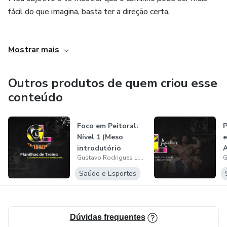
fácil do que imagina, basta ter a direção certa.
Você não precisa ser escravo do seu shape, porém também
Mostrar mais
não precisa deixar de viver para ter um shape, criar um
equilíbrio é a chave, e é exatamente isso que eu vou te
ensinar.
Outros produtos de quem criou esse
conteúdo
Seja bem vindo, a sua transformação começa agora.
Foco em Peitoral:
Nível 1 (Meso
e
introdutório
Gustavo Rodrigues Lima
Saúde e Esportes
Dúvidas frequentes