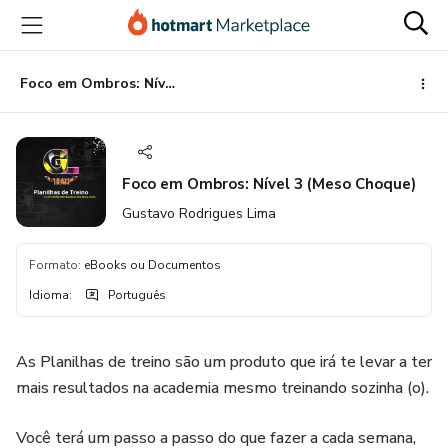
Ir
Ir
Ir
para
para
para
o
o
o
conteúdo
pagamento
rodapé
Foco em Ombros: Nível 3 (Meso Choque)
principal
Foco em Ombros: Nível 3 (Meso Choque)
Gustavo Rodrigues Lima
Formato
:
eBooks ou Documentos
Idioma
:
Português
As Planilhas de treino são um produto que irá te levar a ter
mais resultados na academia mesmo treinando sozinha (o).
Você terá um passo a passo do que fazer a cada semana,