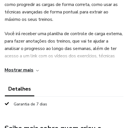
como progredir as cargas de forma correta, como usar as
técnicas avançadas de forma pontual para extrair ao
máximo os seus treinos.
Você irá receber uma planilha de controle de carga externa,
para fazer anotações dos treinos, que vai te ajudar a
analisar o progresso ao longo das semanas, além de ter
acesso a um link com os vídeos dos exercícios, técnicas
para te ajudar nas execuções e um protocolo base de
Mostrar mais
alongamentos para cada fase do treinamento.
Detalhes
Garantia de 7 dias