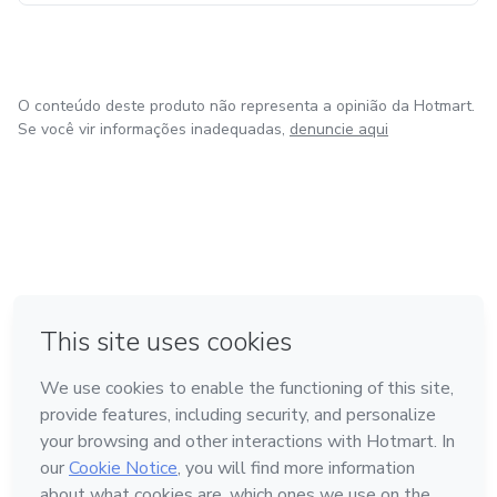
O conteúdo deste produto não representa a opinião da Hotmart.
Se você vir informações inadequadas,
denuncie aqui
em Amsterdam
em Madrid
em Bogotá
Feito com
❤
em Belo Horizonte
na Cidade do México
Conheça a Hotmart