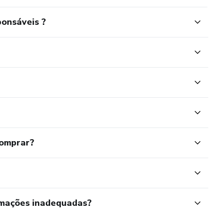
ponsáveis ?
comprar?
rmações inadequadas?