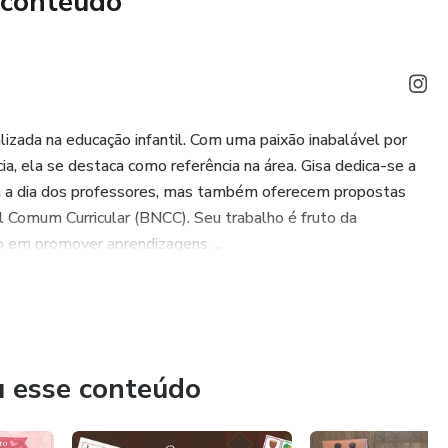
 conteúdo
edor
lquer etapa da Educação.
lizada na educação infantil. Com uma paixão inabalável por
o explicativo completo, onde eu ensino:
ia, ela se destaca como referência na área. Gisa dedica-se a
dia a dia dos professores, mas também oferecem propostas
nte
al Comum Curricular (BNCC). Seu trabalho é fruto da
co em promover aprendizagens ...
dentidade da sua escola
para impressão ou envio digital
u esse conteúdo
eriência com o Canva, conseguirá editar sem dificuldade!