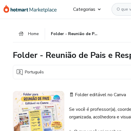
Ir
Ir
Ir
Categorias
para
para
para
o
o
o
conteúdo
pagamento
rodapé
Home
Folder - Reunião de Pais e Responsáveis
principal
Folder - Reunião de Pais e Re
Português
🧾 Folder editável no Canva
Se você é professor(a), coorde
organizada, acolhedora e visua