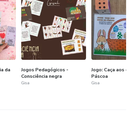
cilitar sua vida?
amento visual
nizada e profissional
amília e escola
ionalidade pedagógica
ia da
Jogos Pedagógicos -
Jogo: Caça aos ov
comunica compromisso, acolhimento e seriedade.
Consciência negra
Páscoa
Gisa
Gisa