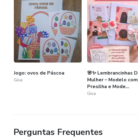
💛 Por que esse material vai fa
✔️ Economiza horas de planej
✔️ Deixa sua reunião mais orga
✔️ Fortalece a parceria entre f
✔️ Transmite cuidado e intenc
Jogo: ovos de Páscoa
🌸✨ Lembrancinhas D
Uma reunião bem organizada 
Mulher – Modelo com
Gisa
Presilha e Mode...
Gisa
Perguntas Frequentes