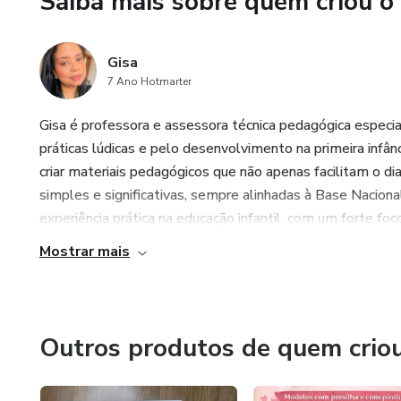
Saiba mais sobre quem criou o
✔️ Design profissional e acolh
✔️ Modelo adaptável para qua
Gisa
7 Ano Hotmarter
🎉 Bônus Especial
Gisa é professora e assessora técnica pedagógica especia
✔️Você também recebe um víde
práticas lúdicas e pelo desenvolvimento na primeira infânc
criar materiais pedagógicos que não apenas facilitam o 
- Como editar textos facilme
simples e significativas, sempre alinhadas à Base Nacion
experiência prática na educação infantil, com um forte fo
- Como trocar fotos
Mostrar mais
- Como alterar cores para a i
- Como baixar em PDF pronto 
Outros produtos de quem crio
Mesmo que você não tenha exp