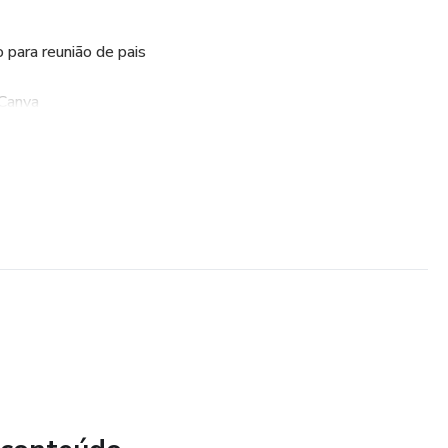
 para reunião de pais
 Canva
os da escola
icação
com identidade da sua escola