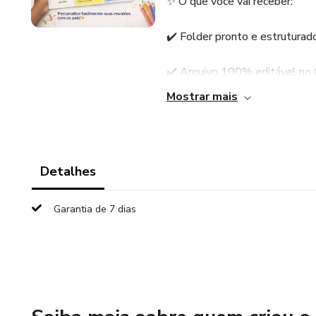
✨ O que você vai receber:
✔️ Folder pronto e estruturado
✔️ Arquivo 100% editável no
Mostrar mais
✔️ Espaços organizados para:
- Mensagem de acolhida
Detalhes
- Rotina da turma e combinad
Garantia de 7 dias
Informes importantes
- Contatos e canais de comun
- Espaço para personalização 