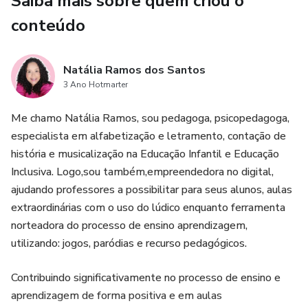
Saiba mais sobre quem criou o
significativa em sala de aula! 🖤
conteúdo
📌 Uma ótima ferramenta para projetos culturais, feiras
literárias ou aulas de Língua Portuguesa.
Natália Ramos dos Santos
3 Ano Hotmarter
Me chamo Natália Ramos, sou pedagoga, psicopedagoga,
especialista em alfabetização e letramento, contação de
história e musicalização na Educação Infantil e Educação
Inclusiva. Logo,sou também,empreendedora no digital,
ajudando professores a possibilitar para seus alunos, aulas
extraordinárias com o uso do lúdico enquanto ferramenta
norteadora do processo de ensino aprendizagem,
utilizando: jogos, paródias e recurso pedagógicos.
Contribuindo significativamente no processo de ensino e
aprendizagem de forma positiva e em aulas