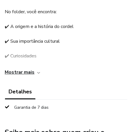
No folder, você encontra:
✔️ A origem e a história do cordel
✔️ Sua importância cultural
✔️ Curiosidades
✔️ Autores famosos
Mostrar mais
✔️ Características principais
Detalhes
✔️ Estrutura dos versos
Garantia de 7 dias
Com uma linguagem acessível e visual inspirado nas
tradicionais xilogravuras, esse folder é perfeito para
trabalhar o cordel de forma contextualizada, lúdica e