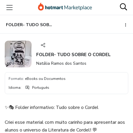
Ir
Ir
Ir
para
para
para
o
o
o
conteúdo
pagamento
rodapé
FOLDER- TUDO SOBRE O CORDEL
principal
FOLDER- TUDO SOBRE O CORDEL
Natália Ramos dos Santos
Formato
:
eBooks ou Documentos
Idioma
:
Português
✨🎭 Folder informativo: Tudo sobre o Cordel
Criei esse material com muito carinho para apresentar aos
alunos o universo da Literatura de Cordel! 💬