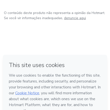
O conteúdo deste produto não representa a opinião da Hotmart.
Se você vir informações inadequadas,
denuncie aqui
em Amsterdam
em Madrid
em Bogotá
Feito com
❤
em Belo Horizonte
na Cidade do México
Conheça a Hotmart
Idioma