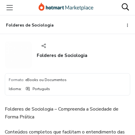
Ir
Ir
Ir
para
para
para
o
o
o
conteúdo
pagamento
rodapé
Folderes de Sociologia
principal
Folderes de Sociologia
Formato
:
eBooks ou Documentos
Idioma
:
Português
Folderes de Sociologia – Compreenda a Sociedade de
Forma Prática
Conteúdos completos que facilitam o entendimento das