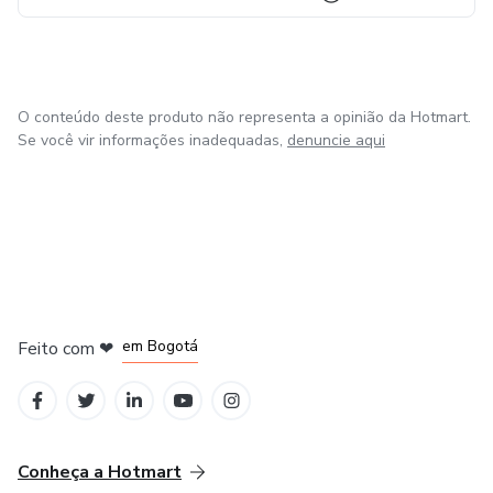
O conteúdo deste produto não representa a opinião da Hotmart.
Se você vir informações inadequadas,
denuncie aqui
em Amsterdam
em Madrid
em Bogotá
Feito com
❤
em Belo Horizonte
na Cidade do México
Conheça a Hotmart