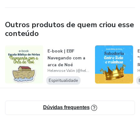
Outros produtos de quem criou esse
conteúdo
E-book | EBF
E
Navegando com a
"
arca de Noé
R
Helenrose Valin (@helenroseconta)
Espiritualidade
Dúvidas frequentes