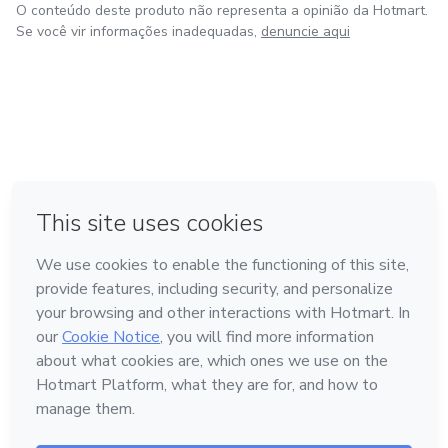
O conteúdo deste produto não representa a opinião da Hotmart.
Se você vir informações inadequadas,
denuncie aqui
em Bogotá
em Amsterdam
em Madrid
na Cidade do México
Feito com
❤
em Belo Horizonte
Conheça a Hotmart
Idioma
Português