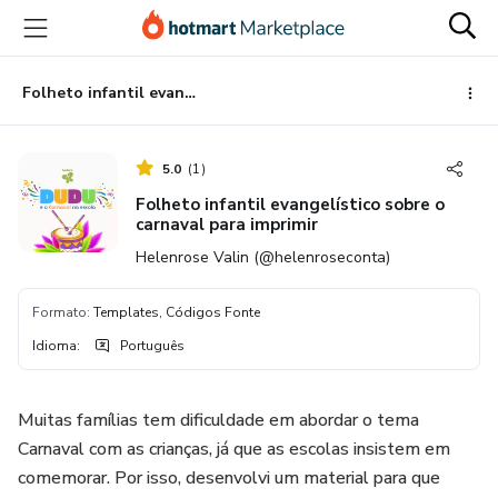
Ir
Ir
Ir
para
para
para
o
o
o
conteúdo
pagamento
rodapé
Folheto infantil evangelístico sobre o carnaval para imprimir
principal
5.0
(
1
)
Folheto infantil evangelístico sobre o
carnaval para imprimir
Helenrose Valin (@helenroseconta)
Formato
:
Templates, Códigos Fonte
Idioma
:
Português
Muitas famílias tem dificuldade em abordar o tema
Carnaval com as crianças, já que as escolas insistem em
comemorar. Por isso, desenvolvi um material para que