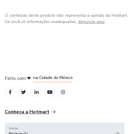
O conteúdo deste produto não representa a opinião da Hotmart.
Se você vir informações inadequadas,
denuncie aqui
em Bogotá
em Amsterdam
em Madrid
na Cidade do México
Feito com
❤
em Belo Horizonte
Conheça a Hotmart
Idioma
Português