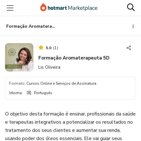
Ir
Ir
Ir
para
para
para
o
o
o
conteúdo
pagamento
rodapé
Formação Aromaterapeuta 5D
principal
5.0
(
1
)
Formação Aromaterapeuta 5D
Lis Oliveira
Formato
:
Cursos Online e Serviços de Assinatura
Idioma
:
Português
O objetivo desta formação é ensinar, profissionais da saúde
e terapeutas integrativos a potencializar os resultados no
tratamento dos seus clientes e aumentar sua renda,
usando poder dos óleos essenciais. Ele vai guiar seus