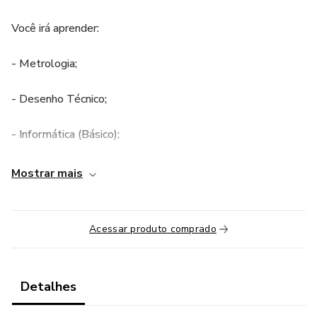
Você irá aprender:
- Metrologia;
- Desenho Técnico;
- Informática (Básico);
- Segurança no Trabalho;
Mostrar mais
- Matemática Técnica;
Acessar produto comprado
- Processos Industriais;
- Elementos de Máquinas;
Detalhes
- Ferramentas Manuais;