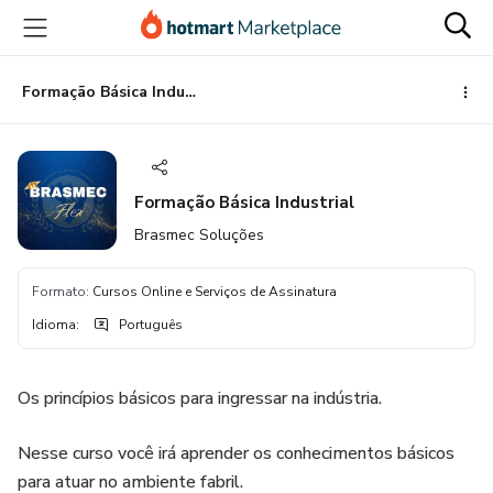
Ir
Ir
Ir
para
para
para
o
o
o
conteúdo
pagamento
rodapé
Formação Básica Industrial
principal
Formação Básica Industrial
Brasmec Soluções
Formato
:
Cursos Online e Serviços de Assinatura
Idioma
:
Português
Os princípios básicos para ingressar na indústria.
Nesse curso você irá aprender os conhecimentos básicos
para atuar no ambiente fabril.