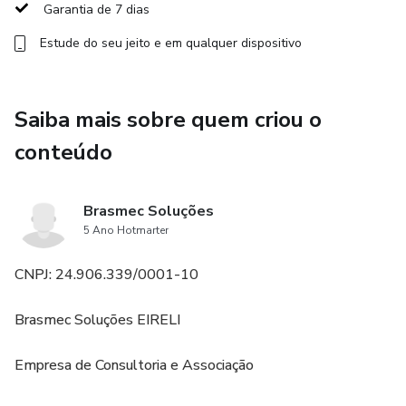
Garantia de 7 dias
- Pneumática (Básico);
Estude do seu jeito e em qualquer dispositivo
- Hidráulica (Básico);
Saiba mais sobre quem criou o
- Resistência dos Materiais;
conteúdo
- Qualidade (Básico);
Brasmec Soluções
- Eletricidade (Básico);
5 Ano Hotmarter
CNPJ: 24.906.339/0001-10
Brasmec Soluções EIRELI
Empresa de Consultoria e Associação