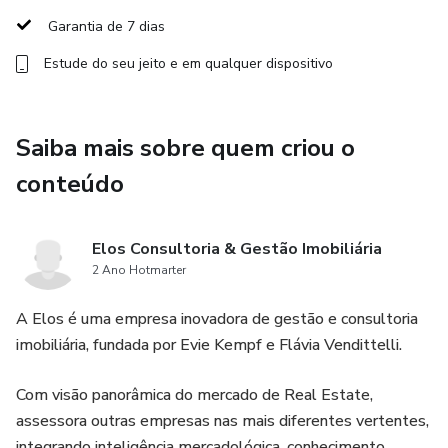
duas especialistas na área de Real Estate.
Garantia de 7 dias
Estude do seu jeito e em qualquer dispositivo
O curso vai ensinar o passo a passo de toda a trajetória
vivida por um profissional do mercado corporativo, sendo
ideal para aqueles que desejam iniciar atuação na área ou
Saiba mais sobre quem criou o
para profissionais já inseridos, mas que desejam aprofundar
conhecimentos e alavancar seus resultados.
conteúdo
Na área de membros do curso, além de poder assistir as
Elos Consultoria & Gestão Imobiliária
aulas gravadas durante 12 meses, você terá acesso aos
2 Ano Hotmarter
principais modelos de documentos relacionados à rotina de
trabalho.
A Elos é uma empresa inovadora de gestão e consultoria
imobiliária, fundada por Evie Kempf e Flávia Vendittelli.
Se você quer se destacar no mercado imobiliário e se
tornar um expert em análise de negócios em Real Estate,
Com visão panorâmica do mercado de Real Estate,
a Formação Completa em Real Estate é o curso ideal para
assessora outras empresas nas mais diferentes vertentes,
você.
integrando inteligência mercadológica, conhecimento