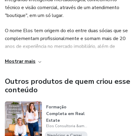
técnico e visão comercial, através de um atendimento
Não perca a oportunidade de aprender com quem
"boutique", em um só lugar.
realmente domina o assunto e tenha uma carreira de
sucesso no mercado imobiliário.
O nome Elos tem origem do elo entre duas sócias que se
complementam profissionalmente e somam mais de 20
Real Estate muda histórias!
anos de experiência no mercado imobiliário, além de
estarem conectadas com seus respectivos propósitos de
Comece agora e conquiste o mercado que transformou
Mostrar mais
vida.
financeiramente a vida de milhares de pessoas e também
pode mudar a sua. Vamos nessa?
A jornada da Elos continua quando a empresa passa a
Outros produtos de quem criou esse
ampliar sua rede de parceiros, clientes, fornecedores e
conteúdo
colaboradores. Atualmente, conta com uma equipe
experiente e conectada aos seus valores.
Formação
Completa em Real
A Elos preza por uma cultura humanizada de atendimento
Estate
ao cliente, o que reflete diariamente em suas práticas e
Elos Consultoria &amp; Gestão Imobiliária
iniciativas internas e externas, conectando sempre seus
Negócios e Carreira