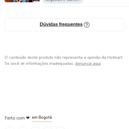
objetivos aos negócios de seus clientes.
Dúvidas frequentes
O conteúdo deste produto não representa a opinião da Hotmart.
Se você vir informações inadequadas,
denuncie aqui
em Amsterdam
em Madrid
em Bogotá
Feito com
❤
em Belo Horizonte
na Cidade do México