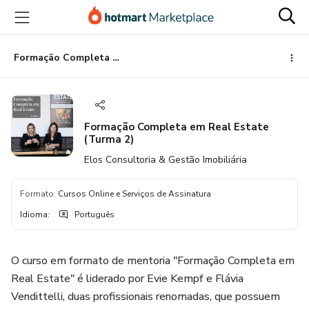
Ir
Ir
Ir
para
para
para
o
o
o
conteúdo
pagamento
rodapé
Formação Completa em Real Estate (Turma 2)
principal
Formação Completa em Real Estate
(Turma 2)
Elos Consultoria & Gestão Imobiliária
Formato
:
Cursos Online e Serviços de Assinatura
Idioma
:
Português
O curso em formato de mentoria "Formação Completa em
Real Estate" é liderado por Evie Kempf e Flávia
Vendittelli, duas profissionais renomadas, que possuem