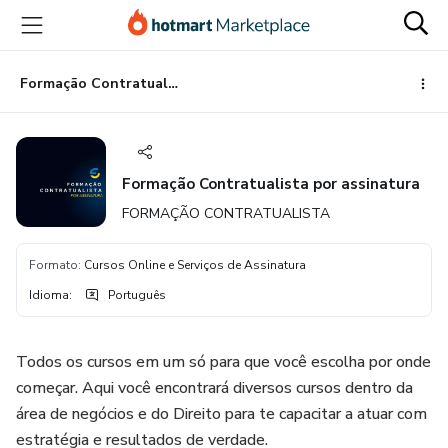
Ir
Ir
Ir
para
para
para
o
o
o
conteúdo
pagamento
rodapé
Formação Contratualista por assinatura
principal
Formação Contratualista por assinatura
FORMAÇÃO CONTRATUALISTA
Formato
:
Cursos Online e Serviços de Assinatura
Idioma
:
Português
Todos os cursos em um só para que você escolha por onde
começar. Aqui você encontrará diversos cursos dentro da
área de negócios e do Direito para te capacitar a atuar com
estratégia e resultados de verdade.