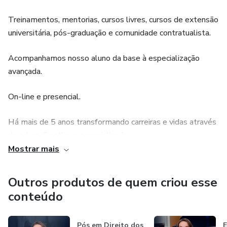
Treinamentos, mentorias, cursos livres, cursos de extensão
universitária, pós-graduação e comunidade contratualista.
Acompanhamos nosso aluno da base à especialização
avançada.
On-line e presencial.
Há mais de 5 anos transformando carreiras e vidas através
da educação ativa e especializada.
Mostrar mais
Seja Contratualista - para serviços jurídicos ou
administrativos e comerciais.
Outros produtos de quem criou esse
conteúdo
Excelência completa para entrega com eficiência do que o
aluno necessita para se profissionalizar de verdade.
Pós em Direito dos
E