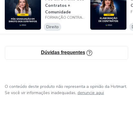
Contratos +
C
Comunidade
FORMAÇÃO CONTRATUALISTA
Contratualista
Direito
Dúvidas frequentes
O conteúdo deste produto não representa a opinião da Hotmart.
Se você vir informações inadequadas,
denuncie aqui