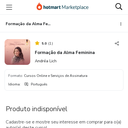
Ir
Ir
Ir
para
para
para
o
o
o
conteúdo
pagamento
rodapé
Formação da Alma Feminina
principal
5.0
(
1
)
Formação da Alma Feminina
Andréa Lich
Formato
:
Cursos Online e Serviços de Assinatura
Idioma
:
Português
Produto indisponível
Cadastre-se e mostre seu interesse em comprar para o(a)
autor(a) deste curso!