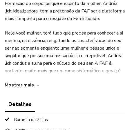
Formacao do corpo, psique e espirito da mulher. Andréa
lich, idealizadora, tem a pretensão da FAF ser a plataforma
mais completa para o resgate da Feminilidade.
Nele você mulher, terá tudo que precisa para conhecer a si
mesma, na essência, resgatando as características do seu
ser nao somente enquanto uma mulher e pessoa unica e
singular que possui uma missão única e irrepetível. Andrea
lich conduz a aluna para o núcleo do seu ser. A FAF é,
portanto, muito mais que um curso sistemático e geral; é
uma arte do bem viver.
Mostrar mais
Como funciona?
Detalhes
A FAF é um plano de assinatura, com novos conteúdos
semanalmente. Vídeo-aulas (ao vivo e gravadas), pdfs,
Garantia de 7 dias
indicações de livros, filmes e documentários, testes e