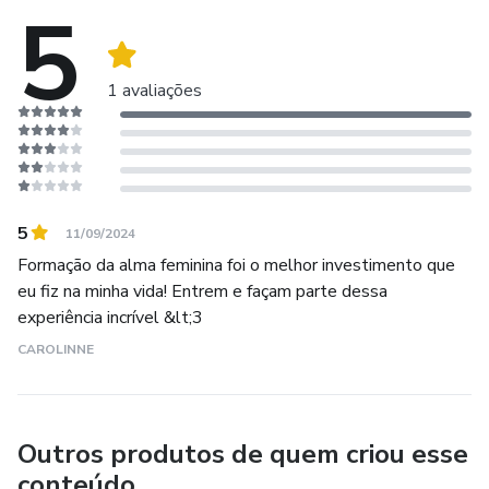
5
porque passou por isso e conseguiu. Assim em 2015 ela
decidiu abandonar a área de design de interiores e assumir
seu chamado: formar almas femininas! mulheres que
1 avaliações
desejam SER!
Chega de procrastinar e de gastar dinheiro com tantos
investimentos que na pratica você não consegue aplicar,
chegou a hora de você tomar posse de si mesma e a FAF é
5
11/09/2024
o lugar certo.
Formação da alma feminina foi o melhor investimento que
eu fiz na minha vida! Entrem e façam parte dessa
Bem-vinda, diva
experiência incrível &lt;3
CAROLINNE
Outros produtos de quem criou esse
conteúdo