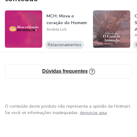
MCH: Mova o
coração do Homem
S
A
Andréa Lich
A
p
Relacionamentos
Dúvidas frequentes
O conteúdo deste produto não representa a opinião da Hotmart.
Se você vir informações inadequadas,
denuncie aqui